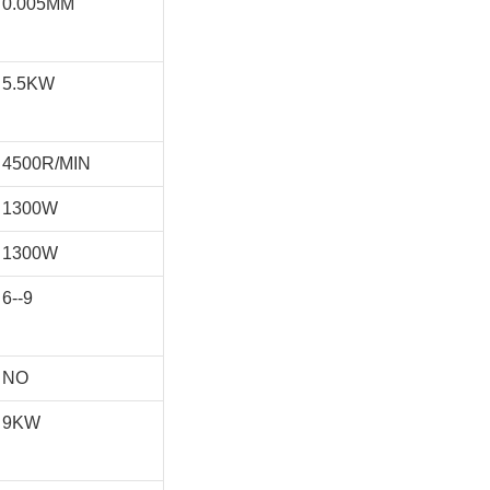
0.005MM
5.5KW
4500R/MIN
1300W
1300W
6--9
NO
9KW