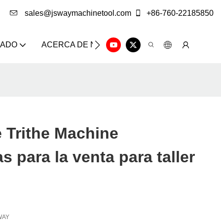
sales@jswaymachinetool.com
+86-760-22185850
ZADO
ACERCA DE NOSOTROS
SOLUCIÓN
CE
 Trithe Machine
s para la venta para taller
WAY