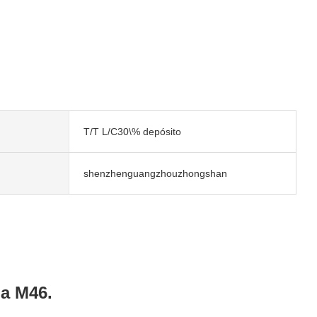
T/T L/C30\% depósito
shenzhenguangzhouzhongshan
a M46.