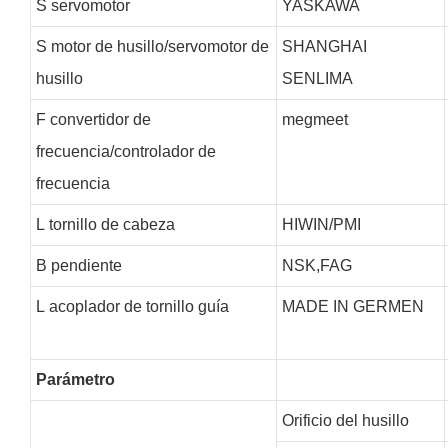
S
servomotor
YASKAWA
S
motor de husillo/servomotor de
SHANGHAI
husillo
SENLIMA
F
convertidor de
megmeet
frecuencia/controlador de
frecuencia
L
tornillo de cabeza
HIWIN/PMI
B
pendiente
NSK,FAG
L
acoplador de tornillo guía
MADE IN GERMEN
Parámetro
Orificio del husillo