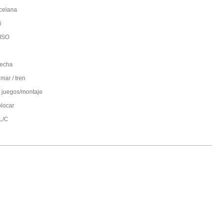
celana
6
ISO
fecha
mar / tren
 juegos/montaje
olocar
;L/C