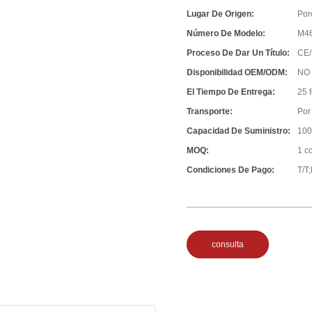
Lugar De Origen:
Por
Número De Modelo:
M4
Proceso De Dar Un Título:
CE/
Disponibilidad OEM/ODM:
NO
El Tiempo De Entrega:
25 
Transporte:
Por 
Capacidad De Suministro:
100
MOQ:
1 c
Condiciones De Pago:
T/T
consulta