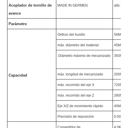
Acoplador de tornillo de
MADE IN GERMEN
alto nive
avance
Parámetro
Orificio del husillo
56MM
máx. diámetro del material:
45MM
Diámetro máximo de mecanizado
350MM
máx. longitud de mecanizado
200MM
Capacidad
máx. recorrido del eje X
720MM
máx. recorrido del eje Z
280MM
Eje X/Z de movimiento rápido
40M/MI
Precisión de reposición
0.005M
Convertidor de
4.0KW/