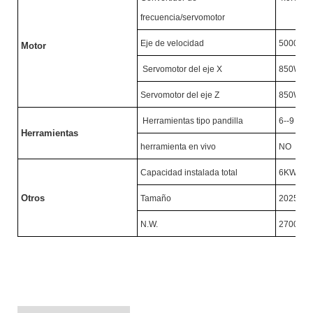
frecuencia/servomotor
Eje de velocidad
5000R/
Motor
Servomotor del eje X
850W
Servomotor del eje Z
850W
Herramientas tipo pandilla
6--9
Herramientas
herramienta en vivo
NO
Capacidad instalada total
6KW
Otros
Tamaño
2025X1
N.W.
2700KG