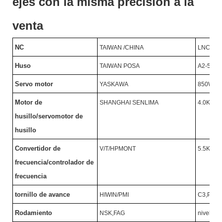
ejes con la misma precisión a la
venta
NC
TAIWAN /CHINA
LNC/SY
Huso
TAIWAN POSA
A2-5/46
Servo motor
YASKAWA
850W
Motor de
SHANGHAI SENLIMA
4.0KW/
husillo/servomotor de
husillo
Convertidor de
V/T/HPMONT
5.5KW/
frecuencia/controlador de
frecuencia
tornillo de avance
HIWIN/PMI
C3,P
Ⅱ
N
Rodamiento
NSK,FAG
nivel P4