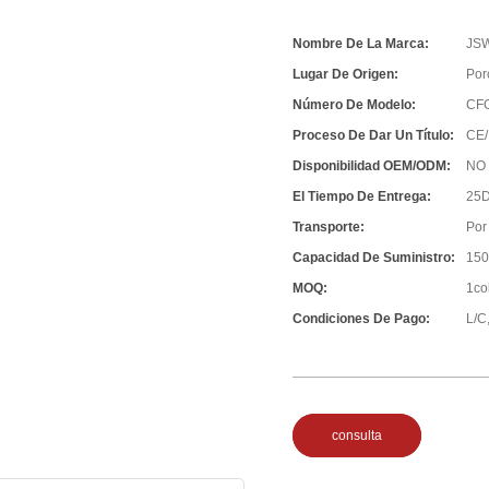
Nombre De La Marca:
JS
Lugar De Origen:
Por
Número De Modelo:
CF
Proceso De Dar Un Título:
CE/
Disponibilidad OEM/ODM:
NO
El Tiempo De Entrega:
25D
Transporte:
Por
Capacidad De Suministro:
150
MOQ:
1co
Condiciones De Pago:
L/C,
consulta