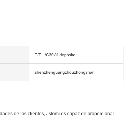
T/T L/C30\% depósito
shenzhenguangzhouzhongshan
des de los clientes, Jstomi es capaz de proporcionar