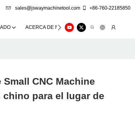
sales@jswaymachinetool.com
+86-760-22185850
ZADO
ACERCA DE NOSOTROS
SOLUCIÓN
CE
 Small CNC Machine
 chino para el lugar de