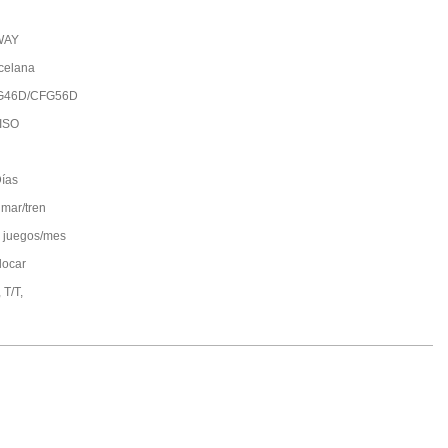
WAY
celana
G46D/CFG56D
ISO
ías
 mar/tren
 juegos/mes
locar
 T/T,