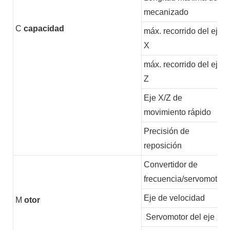
mecanizado
C
capacidad
máx. recorrido del eje
X
máx. recorrido del eje
Z
Eje X/Z de
movimiento rápido
Precisión de
reposición
Convertidor de
frecuencia/servomotor
Eje de velocidad
M
otor
Servomotor del eje X