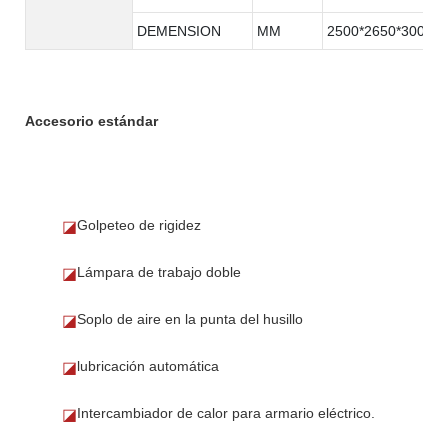
DEMENSION
MM
2500*2650*3000
Accesorio estándar
Golpeteo de rigidez
◪
Lámpara de trabajo doble
◪
Soplo de aire en la punta del husillo
◪
lubricación automática
◪
Intercambiador de calor para armario eléctrico.
◪