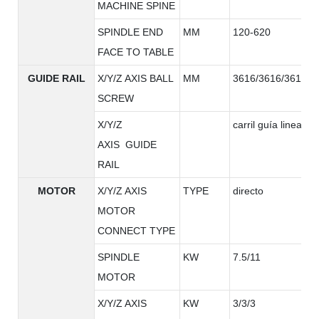
MACHINE SPINE
SPINDLE END
MM
120-620
FACE TO TABLE
GUIDE RAIL
X/Y/Z AXIS BALL
MM
3616/3616/3616
SCREW
X/Y/Z
carril guía lineal
AXIS GUIDE
RAIL
MOTOR
X/Y/Z AXIS
TYPE
directo
MOTOR
CONNECT TYPE
SPINDLE
KW
7.5/11
MOTOR
X/Y/Z AXIS
KW
3/3/3