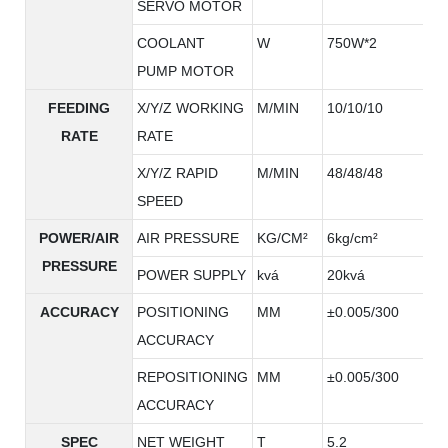
SERVO MOTOR
COOLANT
W
750W*2
PUMP MOTOR
FEEDING
X/Y/Z WORKING
M/MIN
10/10/10
RATE
RATE
X/Y/Z RAPID
M/MIN
48/48/48
SPEED
POWER/AIR
AIR PRESSURE
KG/CM²
6kg/cm²
PRESSURE
POWER SUPPLY
kvá
20kvá
ACCURACY
POSITIONING
MM
±0.005/300
ACCURACY
REPOSITIONING
MM
±0.005/300
ACCURACY
SPEC
NET WEIGHT
T
5.2