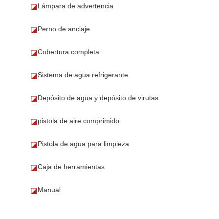
Lámpara de advertencia
◪
Perno de anclaje
◪
Cobertura completa
◪
Sistema de agua refrigerante
◪
Depósito de agua y depósito de virutas
◪
pistola de aire comprimido
◪
Pistola de agua para limpieza
◪
Caja de herramientas
◪
Manual
◪