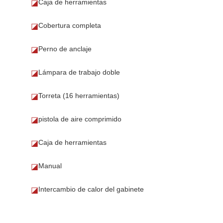
Caja de herramientas
◪
Cobertura completa
◪
Perno de anclaje
◪
Lámpara de trabajo doble
◪
Torreta (16 herramientas)
◪
pistola de aire comprimido
◪
Caja de herramientas
◪
Manual
◪
Intercambio de calor del gabinete
◪