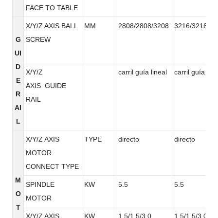
FACE TO TABLE
X/Y/Z AXIS BALL
MM
2808/2808/3208
3216/3216/32
G
SCREW
UI
D
X/Y/Z
carril guía lineal
carril guía line
E
AXIS GUIDE
R
RAIL
AI
L
X/Y/Z AXIS
TYPE
directo
directo
MOTOR
CONNECT TYPE
M
SPINDLE
KW
5.5
5.5
O
MOTOR
T
X/Y/Z AXIS
KW
1.5/1.5/3.0
1.5/1.5/3.0