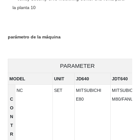
parámetro de la máquina
PARAMETER
MODEL
UNIT
JD640
JDT640
NC
SET
MITSUBICHI
MITSUBICHI
C
E80
M80/FANUC
O
N
T
R