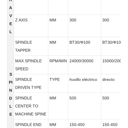
A
V
Z AXIS
MM
300
300
E
L
SPINDLE
MM
BT30/Φ100
BT30/Φ100
TAPPER
MAX.SPINDLE
RPM/MIN
24000/30000
15000/20000
SPEED
S
SPINDLE
TYPE
husillo eléctrico
directo
PI
DRIVEN TYPE
N
SPINDLE
MM
500
500
D
CENTER TO
L
MACHINE SPINE
E
SPINDLE END
MM
150-450
150-450