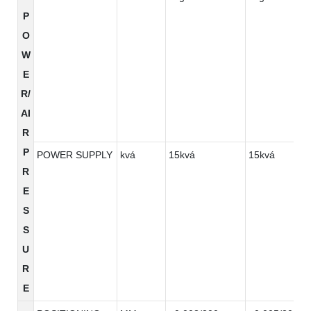
P
O
W
E
R/
AI
R
P
POWER SUPPLY
kvá
15kvá
15kvá
R
E
S
S
U
R
E