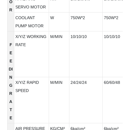
O
SERVO MOTOR
R
COOLANT
W
750W*2
750W*2
PUMP MOTOR
X/Y/Z WORKING
M/MIN
10/10/10
10/10/10
F
RATE
E
E
DI
N
X/Y/Z RAPID
M/MIN
24/24/24
60/60/48
G
SPEED
R
A
T
E
AIR PRESSURE
KG/CM²
6kg/cm²
6kg/cm²