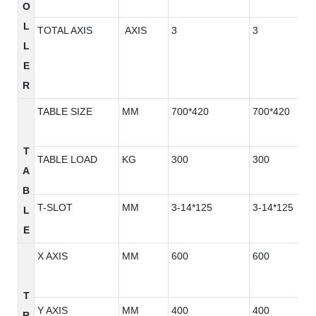
O
L
TOTAL AXIS
AXIS
3
3
L
E
R
TABLE SIZE
MM
700*420
700*420
T
TABLE LOAD
KG
300
300
A
B
T-SLOT
MM
3-14*125
3-14*125
L
E
X AXIS
MM
600
600
T
Y AXIS
MM
400
400
R