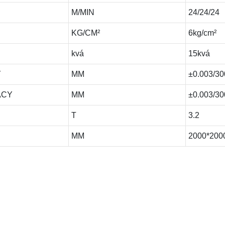
M/MIN
24/24/24
KG/CM²
6kg/cm²
kvá
15kvá
Y
MM
±0.003/30
ACY
MM
±0.003/30
T
3.2
MM
2000*200