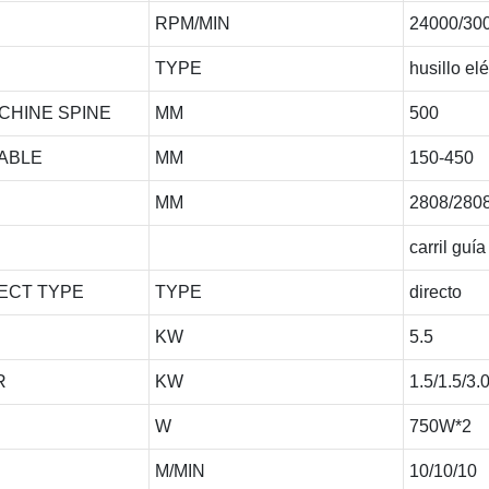
RPM/MIN
24000/30
TYPE
husillo elé
CHINE SPINE
MM
500
TABLE
MM
150-450
MM
2808/280
carril guía
NECT TYPE
TYPE
directo
KW
5.5
OR
KW
1.5/1.5/3.
W
750W*2
M/MIN
10/10/10