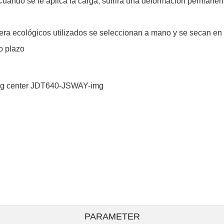
 Cuando se le aplica la carga, sufrirá una deformación permanen
era ecológicos utilizados se seleccionan a mano y se secan en 
o plazo
PARAMETER