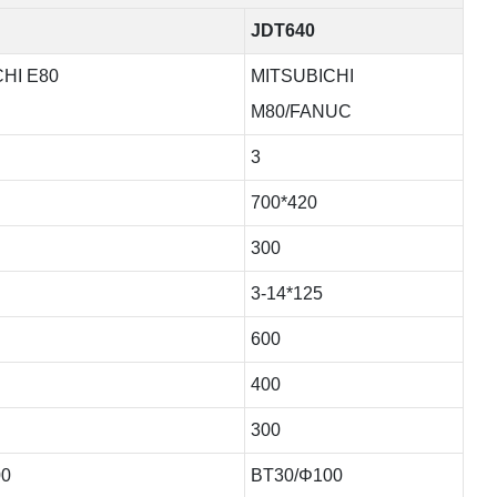
JDT640
HI E80
MITSUBICHI
M80/FANUC
3
700*420
300
3-14*125
600
400
300
00
BT30/Φ100