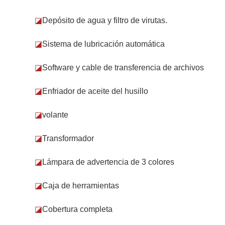
◪
Depósito de agua y filtro de virutas.
◪
Sistema de lubricación automática
◪
Software y cable de transferencia de archivos
◪
Enfriador de aceite del husillo
◪
volante
◪
Transformador
◪
Lámpara de advertencia de 3 colores
◪
Caja de herramientas
◪
Cobertura completa