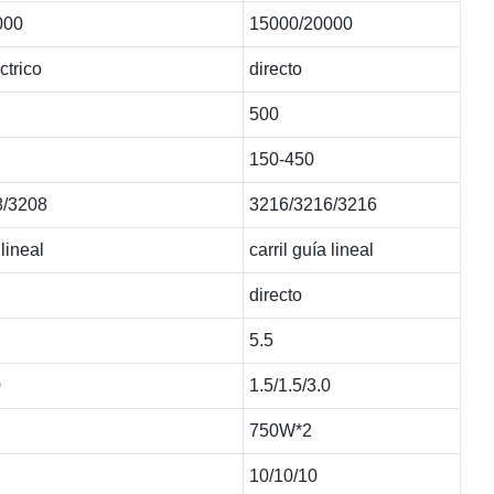
000
15000/20000
ctrico
directo
500
150-450
8/3208
3216/3216/3216
 lineal
carril guía lineal
directo
5.5
0
1.5/1.5/3.0
750W*2
10/10/10