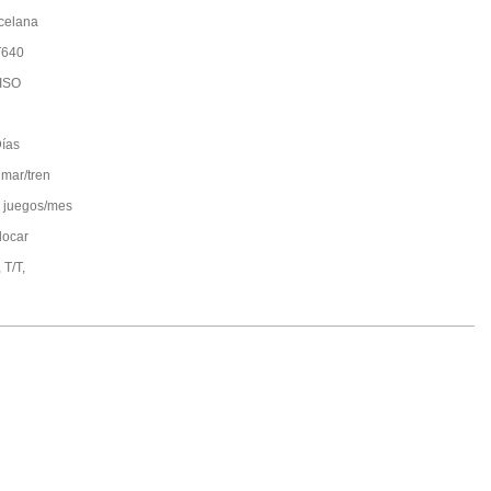
celana
T640
ISO
ías
 mar/tren
 juegos/mes
locar
 T/T,