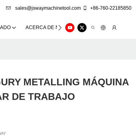
sales@jswaymachinetool.com
+86-760-22185850
ZADO
ACERCA DE NOSOTROS
SOLUCIÓN
CE
GURY METALLING MÁQUINA
AR DE TRABAJO
WAY