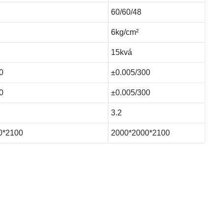
60/60/48
6kg/cm²
15kvá
0
±0.005/300
0
±0.005/300
3.2
0*2100
2000*2000*2100