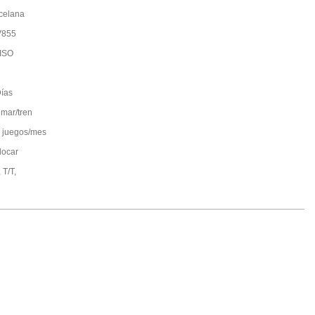
celana
V855
ISO
ías
 mar/tren
 juegos/mes
locar
 T/T,