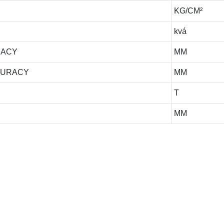
KG/CM²
kvá
RACY
MM
CURACY
MM
T
MM