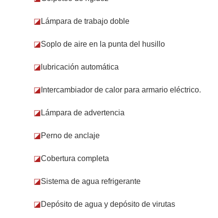
◪
Lámpara de trabajo doble
◪
Soplo de aire en la punta del husillo
◪
lubricación automática
◪
Intercambiador de calor para armario eléctrico.
◪
Lámpara de advertencia
◪
Perno de anclaje
◪
Cobertura completa
◪
Sistema de agua refrigerante
◪
Depósito de agua y depósito de virutas