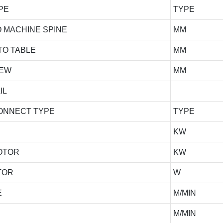
PE
TYPE
 MACHINE SPINE
MM
TO TABLE
MM
REW
MM
IL
CONNECT TYPE
TYPE
KW
MOTOR
KW
TOR
W
E
M/MIN
M/MIN