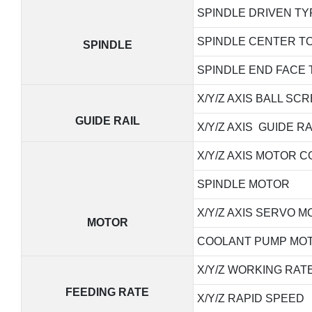
SPINDLE DRIVEN TY
SPINDLE CENTER TO
SPINDLE
SPINDLE END FACE 
X/Y/Z AXIS BALL SC
GUIDE RAIL
X/Y/Z AXIS GUIDE RA
X/Y/Z AXIS MOTOR 
SPINDLE MOTOR
X/Y/Z AXIS SERVO 
MOTOR
COOLANT PUMP MO
X/Y/Z WORKING RAT
FEEDING RATE
X/Y/Z RAPID SPEED