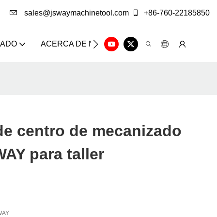
sales@jswaymachinetool.com
+86-760-22185850
ZADO
ACERCA DE NOSOTROS
SOLUCIÓN
CE
de centro de mecanizado
AY para taller
WAY