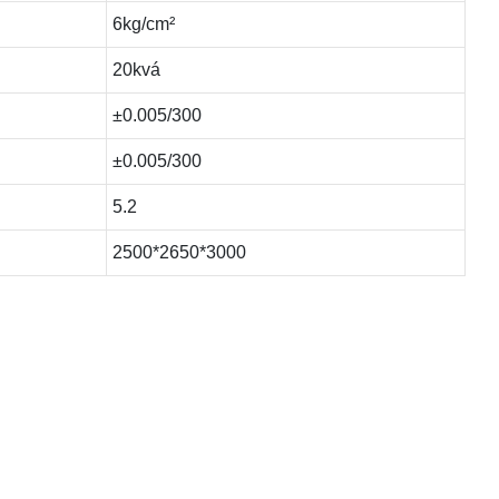
6kg/cm²
20kvá
±0.005/300
±0.005/300
5.2
2500*2650*3000