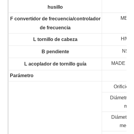
husillo
MEG
F
convertidor de frecuencia/controlador
de frecuencia
HIWIN
L
tornillo de cabeza
NSK,
B
pendiente
MADE IN
L
acoplador de tornillo guía
Parámetro
Orificio d
Diámetro m
mate
Diámetro 
mecan