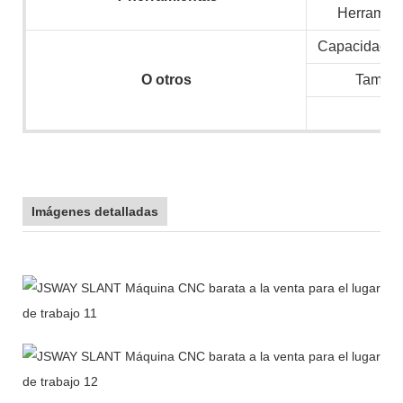
Herramien
Capacidad ins
O
otros
Tamaño
N.
Imágenes detalladas