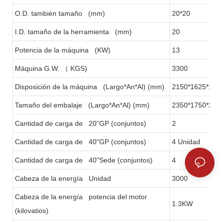
O.D. también tamaño (mm)
20*20
I.D. tamaño de la herramienta (mm)
20
Potencia de la máquina (KW)
13
Máquina G.W.
（
KGS)
3300
Disposición de la máquina (Largo*An*Al) (mm)
2150*1625*193
Tamaño del embalaje (Largo*An*Al) (mm)
2350*1750*220
Cantidad de carga de 20"GP (conjuntos)
2
Cantidad de carga de 40"GP (conjuntos)
4 Unidad
Cantidad de carga de 40"Sede (conjuntos)
4
Cabeza de la energía Unidad
3000
Cabeza de la energía potencia del motor
1.3KW
(kilovatios)