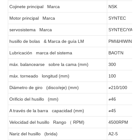
Cojinete principal Marca
NSK
Motor principal Marca
SYNTEC
servosistema Marca
SYNTEC/YASK
husillo de bolas & Marca de guía LM
PMI&HIWIN
Lubricación marca del sistema
BAOTN
máx. balancearse sobre la cama (mm)
300
máx. torneado longitud (mm)
100
Diámetro de giro (disco/eje) (mm)
⌀210/100
Orificio del husillo (mm)
⌀46
A través de la barra capacidad (mm)
⌀45
Velocidad del husillo Rango
（
RPM)
4500RPM
Nariz del husillo (brida)
A2-5