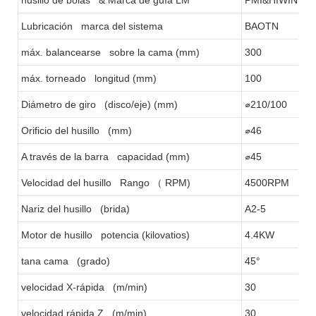
Lubricación marca del sistema
BAOTN
máx. balancearse sobre la cama (mm)
300
máx. torneado longitud (mm)
100
Diámetro de giro (disco/eje) (mm)
⌀210/100
Orificio del husillo (mm)
⌀46
A través de la barra capacidad (mm)
⌀45
Velocidad del husillo Rango
（
RPM)
4500RPM
Nariz del husillo (brida)
A2-5
Motor de husillo potencia (kilovatios)
4.4KW
tana cama (grado)
45°
velocidad X-rápida (m/min)
30
velocidad rápida Z (m/min)
30