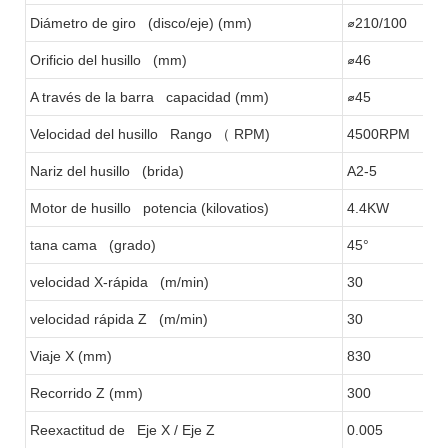
Diámetro de giro (disco/eje) (mm)
⌀210/100
Orificio del husillo (mm)
⌀46
A través de la barra capacidad (mm)
⌀45
Velocidad del husillo Rango
（
RPM)
4500RPM
Nariz del husillo (brida)
A2-5
Motor de husillo potencia (kilovatios)
4.4KW
tana cama (grado)
45°
velocidad X-rápida (m/min)
30
velocidad rápida Z (m/min)
30
Viaje X (mm)
830
Recorrido Z (mm)
300
Reexactitud de Eje X / Eje Z
0.005