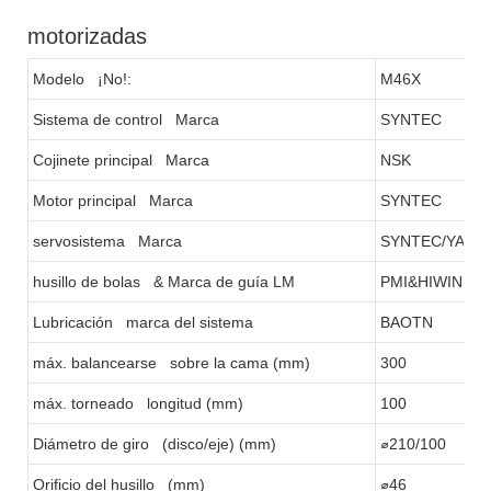
motorizadas
Modelo ¡No!:
M46X
Sistema de control Marca
SYNTEC
Cojinete principal Marca
NSK
Motor principal Marca
SYNTEC
servosistema Marca
SYNTEC/YASK
husillo de bolas & Marca de guía LM
PMI&HIWIN
Lubricación marca del sistema
BAOTN
máx. balancearse sobre la cama (mm)
300
máx. torneado longitud (mm)
100
Diámetro de giro (disco/eje) (mm)
⌀210/100
Orificio del husillo (mm)
⌀46