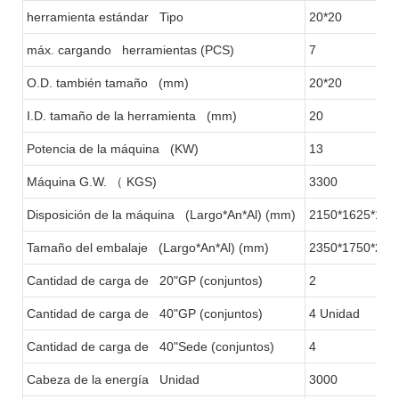
herramienta estándar Tipo
20*20
máx. cargando herramientas (PCS)
7
O.D. también tamaño (mm)
20*20
I.D. tamaño de la herramienta (mm)
20
Potencia de la máquina (KW)
13
Máquina G.W.
（
KGS)
3300
Disposición de la máquina (Largo*An*Al) (mm)
2150*1625*193
Tamaño del embalaje (Largo*An*Al) (mm)
2350*1750*220
Cantidad de carga de 20"GP (conjuntos)
2
Cantidad de carga de 40"GP (conjuntos)
4 Unidad
Cantidad de carga de 40"Sede (conjuntos)
4
Cabeza de la energía Unidad
3000