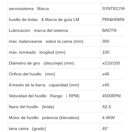
servosistema Marca
SYNTEC/YASK
husillo de bolas & Marca de guía LM
PMI&HIWIN
Lubricación marca del sistema
BAOTN
máx. balancearse sobre la cama (mm)
300
máx. torneado longitud (mm)
100
Diámetro de giro (disco/eje) (mm)
⌀210/100
Orificio del husillo (mm)
⌀46
A través de la barra capacidad (mm)
⌀45
Velocidad del husillo Rango
（
RPM)
4500RPM
Nariz del husillo (brida)
A2-5
Motor de husillo potencia (kilovatios)
4.4KW
tana cama (grado)
45°