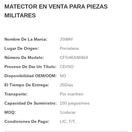
MATECTOR EN VENTA PARA PIEZAS
MILITARES
Nombre De La Marca:
JSWAY
Lugar De Origen:
Porcelana
Número De Modelo:
CFG46X/M46X
Proceso De Dar Un Título:
CE/ISO
Disponibilidad OEM/ODM:
NO
El Tiempo De Entrega:
25Días
Transporte:
Por mar/tren
Capacidad De Suministro:
150 juegos/mes
MOQ:
1colocar
Condiciones De Pago:
L/C, T/T,