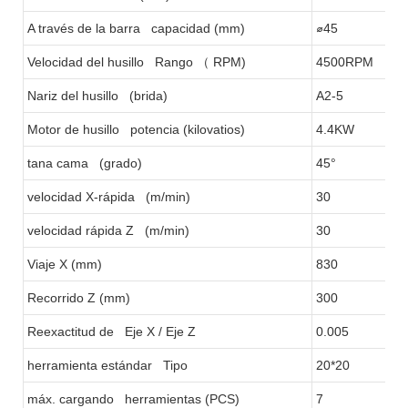
A través de la barra capacidad (mm)
⌀45
Velocidad del husillo Rango
（
RPM)
4500RPM
Nariz del husillo (brida)
A2-5
Motor de husillo potencia (kilovatios)
4.4KW
tana cama (grado)
45°
velocidad X-rápida (m/min)
30
velocidad rápida Z (m/min)
30
Viaje X (mm)
830
Recorrido Z (mm)
300
Reexactitud de Eje X / Eje Z
0.005
herramienta estándar Tipo
20*20
máx. cargando herramientas (PCS)
7