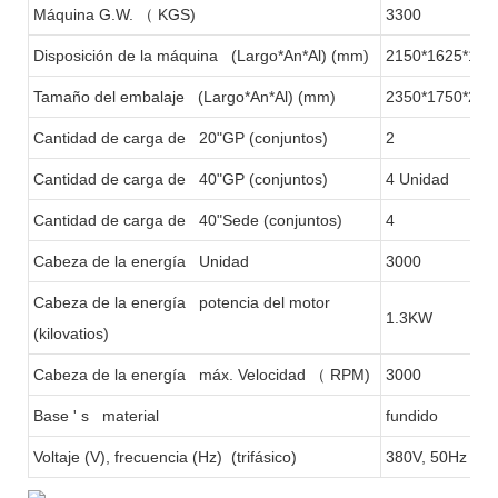
Máquina G.W.
（
KGS)
3300
Disposición de la máquina (Largo*An*Al) (mm)
2150*1625*193
Tamaño del embalaje (Largo*An*Al) (mm)
2350*1750*220
Cantidad de carga de 20"GP (conjuntos)
2
Cantidad de carga de 40"GP (conjuntos)
4 Unidad
Cantidad de carga de 40"Sede (conjuntos)
4
Cabeza de la energía Unidad
3000
Cabeza de la energía potencia del motor
1.3KW
(kilovatios)
Cabeza de la energía máx. Velocidad
（
RPM)
3000
Base ' s material
fundido
Voltaje (V), frecuencia (Hz) (trifásico)
380V, 50Hz