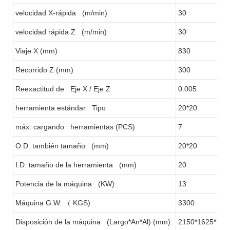
velocidad X-rápida (m/min)
30
velocidad rápida Z (m/min)
30
Viaje X (mm)
830
Recorrido Z (mm)
300
Reexactitud de Eje X / Eje Z
0.005
herramienta estándar Tipo
20*20
máx. cargando herramientas (PCS)
7
O.D. también tamaño (mm)
20*20
I.D. tamaño de la herramienta (mm)
20
Potencia de la máquina (KW)
13
Máquina G.W.
（
KGS)
3300
Disposición de la máquina (Largo*An*Al) (mm)
2150*1625*193