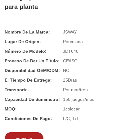
para planta
Nombre De La Marca:
JSWAY
Lugar De Origen:
Porcelana
Número De Modelo:
JDT640
Proceso De Dar Un Título:
CE/ISO
Disponibilidad OEM/ODM:
NO
El Tiempo De Entrega:
25Días
Transporte:
Por mar/tren
Capacidad De Suministro:
150 juegos/mes
MOQ:
1colocar
Condiciones De Pago:
L/C, T/T,
consulta