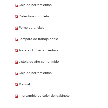
Caja de herramientas
◪
Cobertura completa
◪
Perno de anclaje
◪
Lámpara de trabajo doble
◪
Torreta (16 herramientas)
◪
pistola de aire comprimido
◪
Caja de herramientas
◪
Manual
◪
Intercambio de calor del gabinete
◪