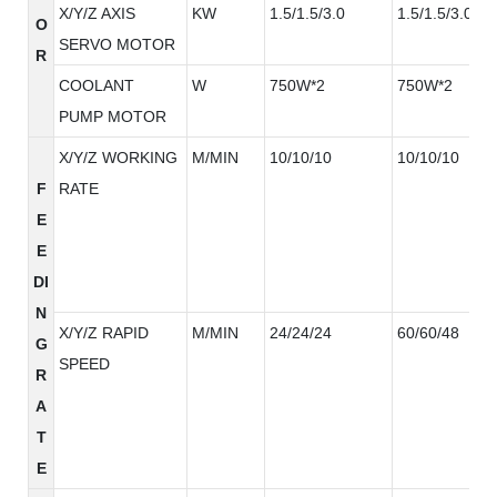
X/Y/Z AXIS
KW
1.5/1.5/3.0
1.5/1.5/3.0
O
SERVO MOTOR
R
COOLANT
W
750W*2
750W*2
PUMP MOTOR
X/Y/Z WORKING
M/MIN
10/10/10
10/10/10
F
RATE
E
E
DI
N
X/Y/Z RAPID
M/MIN
24/24/24
60/60/48
G
SPEED
R
A
T
E