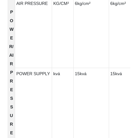
AIR PRESSURE
KG/CM²
6kg/cm²
6kg/cm²
P
O
W
E
R/
AI
R
P
POWER SUPPLY
kvá
15kvá
15kvá
R
E
S
S
U
R
E