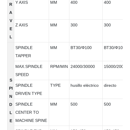
Y AXIS
MM
400
400
R
A
V
Z AXIS
MM
300
300
E
L
SPINDLE
MM
BT30/Φ100
BT30/Φ100
TAPPER
MAX.SPINDLE
RPM/MIN
24000/30000
15000/20000
SPEED
S
SPINDLE
TYPE
husillo eléctrico
directo
PI
DRIVEN TYPE
N
SPINDLE
MM
500
500
D
CENTER TO
L
MACHINE SPINE
E