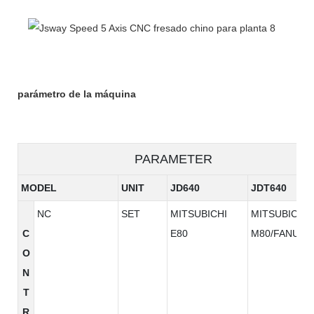
parámetro de la máquina
PARAMETER
MODEL
UNIT
JD640
JDT640
NC
SET
MITSUBICHI
MITSUBICHI
C
E80
M80/FANUC
O
N
T
R