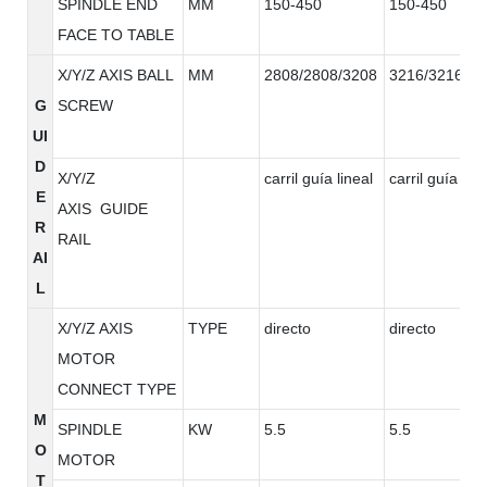
SPINDLE END
MM
150-450
150-450
FACE TO TABLE
X/Y/Z AXIS BALL
MM
2808/2808/3208
3216/3216/32
G
SCREW
UI
D
X/Y/Z
carril guía lineal
carril guía line
E
AXIS GUIDE
R
RAIL
AI
L
X/Y/Z AXIS
TYPE
directo
directo
MOTOR
CONNECT TYPE
M
SPINDLE
KW
5.5
5.5
O
MOTOR
T