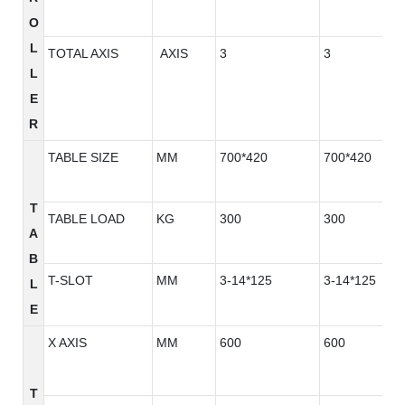
O
L
TOTAL AXIS
AXIS
3
3
L
E
R
TABLE SIZE
MM
700*420
700*420
T
TABLE LOAD
KG
300
300
A
B
T-SLOT
MM
3-14*125
3-14*125
L
E
X AXIS
MM
600
600
T