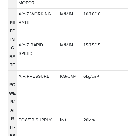
MOTOR
X/Y/Z WORKING
M/MIN
10/10/10
FE
RATE
ED
IN
X/Y/Z RAPID
M/MIN
15/15/15
G
SPEED
RA
TE
AIR PRESSURE
KG/CM²
6kg/cm²
PO
WE
R/
AI
R
POWER SUPPLY
kvá
20kvá
PR
ES