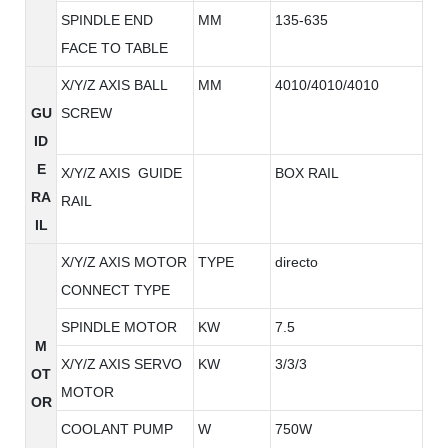
SPINDLE END
MM
135-635
FACE TO TABLE
X/Y/Z AXIS BALL
MM
4010/4010/4010
GU
SCREW
ID
E
X/Y/Z AXIS GUIDE
BOX RAIL
RA
RAIL
IL
X/Y/Z AXIS MOTOR
TYPE
directo
CONNECT TYPE
SPINDLE MOTOR
KW
7.5
M
X/Y/Z AXIS SERVO
KW
3/3/3
OT
MOTOR
OR
COOLANT PUMP
W
750W