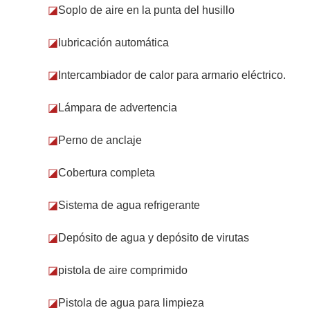
◪
Soplo de aire en la punta del husillo
◪
lubricación automática
◪
Intercambiador de calor para armario eléctrico.
◪
Lámpara de advertencia
◪
Perno de anclaje
◪
Cobertura completa
◪
Sistema de agua refrigerante
◪
Depósito de agua y depósito de virutas
◪
pistola de aire comprimido
◪
Pistola de agua para limpieza