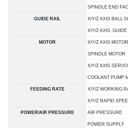
SPINDLE END FAC
GUIDE RAIL
X/Y/Z AXIS BALL
X/Y/Z AXIS GUIDE
MOTOR
X/Y/Z AXIS MOT
SPINDLE MOTOR
X/Y/Z AXIS SERV
COOLANT PUMP 
FEEDING RATE
X/Y/Z WORKING R
X/Y/Z RAPID SPE
POWER/AIR PRESSURE
AIR PRESSURE
POWER SUPPLY