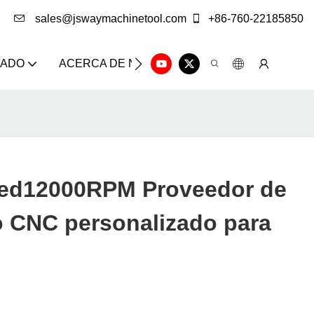
sales@jswaymachinetool.com
+86-760-22185850
ZADO
ACERCA DE NOSOTROS
SOLUCIÓN
CE
ed12000RPM Proveedor de
 CNC personalizado para