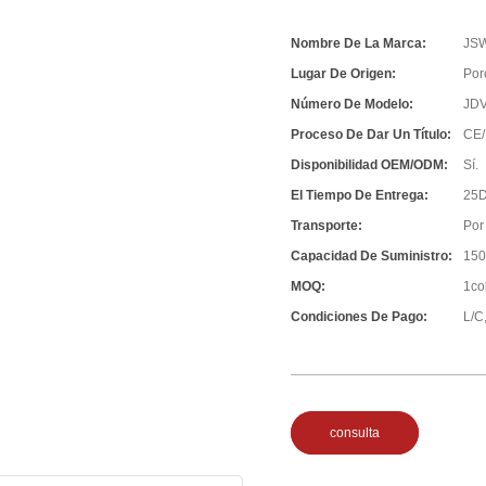
Nombre De La Marca:
JS
Lugar De Origen:
Por
Número De Modelo:
JD
Proceso De Dar Un Título:
CE/
Disponibilidad OEM/ODM:
Sí.
El Tiempo De Entrega:
25D
Transporte:
Por
Capacidad De Suministro:
150
MOQ:
1co
Condiciones De Pago:
L/C,
consulta