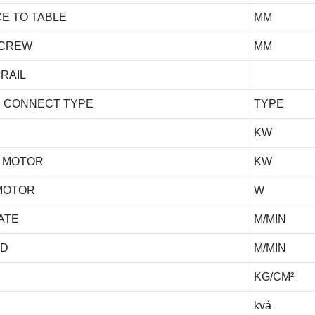
E TO TABLE
MM
 SCREW
MM
 RAIL
OR CONNECT TYPE
TYPE
KW
O MOTOR
KW
MOTOR
W
ATE
M/MIN
ED
M/MIN
KG/CM²
kvá