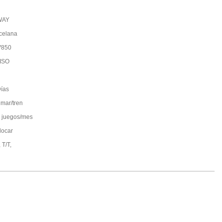
WAY
celana
V850
ISO
ías
 mar/tren
 juegos/mes
locar
 T/T,