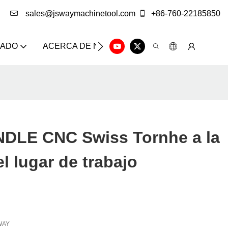
sales@jswaymachinetool.com
+86-760-22185850
ZADO
ACERCA DE NOSOTROS
SOLUCIÓN
CE
DLE CNC Swiss Tornhe a la
el lugar de trabajo
WAY