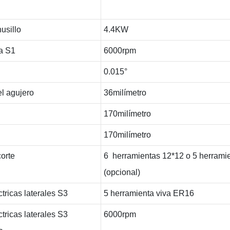
usillo
4.4KW
a S1
6000rpm
0.015°
el agujero
36milímetro
170milímetro
170milímetro
orte
6 herramientas 12*12 o 5 herrami
(opcional)
tricas laterales S3
5 herramienta viva ER16
tricas laterales S3
6000rpm