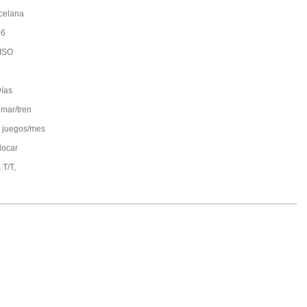
celana
66
ISO
ías
 mar/tren
 juegos/mes
locar
 T/T,