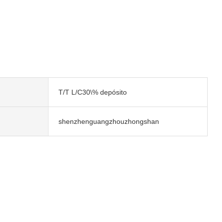
T/T L/C30\% depósito
shenzhenguangzhouzhongshan