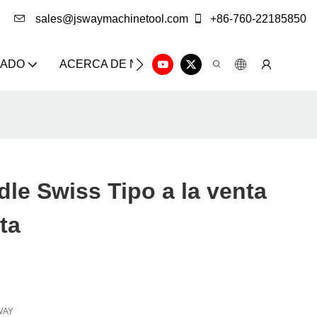
sales@jswaymachinetool.com
+86-760-22185850
ZADO
ACERCA DE NOSOTROS
SOLUCIÓN
CE
le Swiss Tipo a la venta
ta
WAY