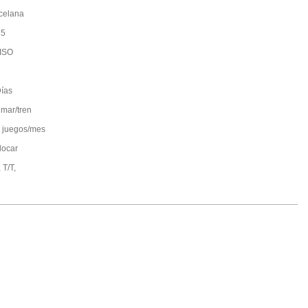
celana
65
ISO
ías
 mar/tren
 juegos/mes
locar
 T/T,