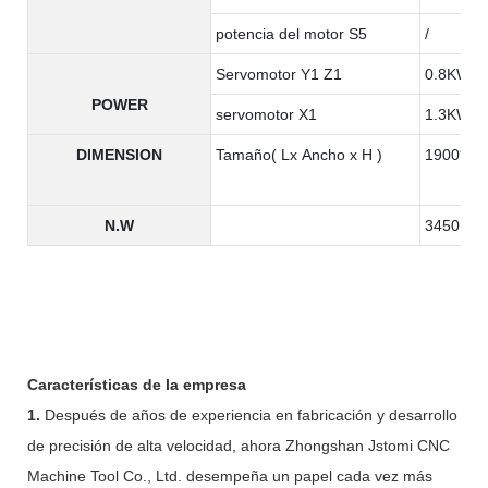
potencia del motor S5
/
Servomotor Y1 Z1
0.8KW
POWER
servomotor X1
1.3KW
DIMENSION
Tamaño( Lx Ancho x H )
1900*130
N.W
3450KG
Características de la empresa
1.
Después de años de experiencia en fabricación y desarrollo
de precisión de alta velocidad, ahora Zhongshan Jstomi CNC
Machine Tool Co., Ltd. desempeña un papel cada vez más