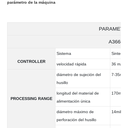
parámetro de la máquina
PARAMETE
A366
Sistema
Sintec
CONTROLLER
velocidad rápida
36 m/min
diámetro de sujeción del
7-35mm
husillo
longitud del material de
170milím
PROCESSING RANGE
alimentación única
diámetro máximo de
14milíme
perforación del husillo