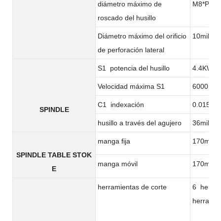
diámetro máximo de
M8*P1.2
roscado del husillo
Diámetro máximo del orificio
10milíme
de perforación lateral
S1 potencia del husillo
4.4KW
Velocidad máxima S1
6000rpm
C1 indexación
0.015°
SPINDLE
husillo a través del agujero
36milíme
manga fija
170milím
SPINDLE TABLE STOK
manga móvil
170milím
E
herramientas de corte
6 herram
herramie