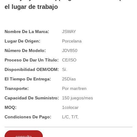
el lugar de trabajo
Nombre De La Marca:
JSWAY
Lugar De Origen:
Porcelana
Número De Modelo:
JDV850
Proceso De Dar Un Título:
CE/ISO
Disponibilidad OEM/ODM:
Sí.
El Tiempo De Entrega:
25Días
Transporte:
Por mar/tren
Capacidad De Suministro:
150 juegos/mes
MOQ:
1colocar
Condiciones De Pago:
L/C, T/T,
consulta