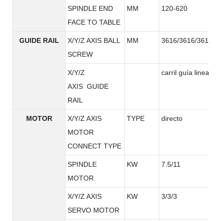
SPINDLE END
MM
120-620
FACE TO TABLE
GUIDE RAIL
X/Y/Z AXIS BALL
MM
3616/3616/3616
SCREW
X/Y/Z
carril guía lineal
AXIS GUIDE
RAIL
MOTOR
X/Y/Z AXIS
TYPE
directo
MOTOR
CONNECT TYPE
SPINDLE
KW
7.5/11
MOTOR
X/Y/Z AXIS
KW
3/3/3
SERVO MOTOR