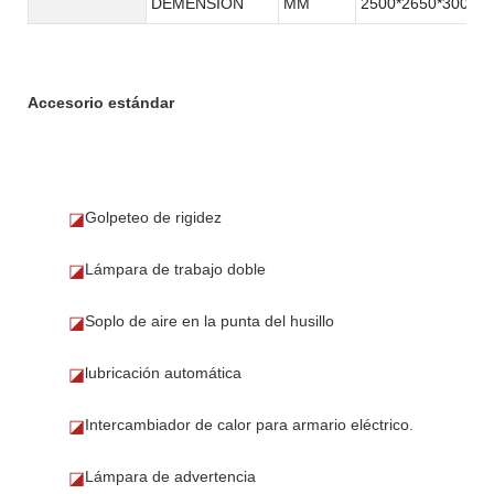
DEMENSION
MM
2500*2650*3000
Accesorio estándar
Golpeteo de rigidez
◪
Lámpara de trabajo doble
◪
Soplo de aire en la punta del husillo
◪
lubricación automática
◪
Intercambiador de calor para armario eléctrico.
◪
Lámpara de advertencia
◪