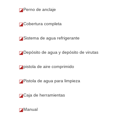
Perno de anclaje
◪
Cobertura completa
◪
Sistema de agua refrigerante
◪
Depósito de agua y depósito de virutas
◪
pistola de aire comprimido
◪
Pistola de agua para limpieza
◪
Caja de herramientas
◪
Manual
◪