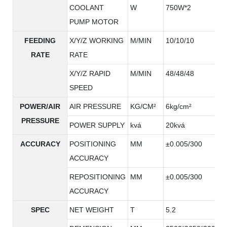
COOLANT
W
750W*2
PUMP MOTOR
FEEDING
X/Y/Z WORKING
M/MIN
10/10/10
RATE
RATE
X/Y/Z RAPID
M/MIN
48/48/48
SPEED
POWER/AIR
AIR PRESSURE
KG/CM²
6kg/cm²
PRESSURE
POWER SUPPLY
kvá
20kvá
ACCURACY
POSITIONING
MM
±0.005/300
ACCURACY
REPOSITIONING
MM
±0.005/300
ACCURACY
SPEC
NET WEIGHT
T
5.2