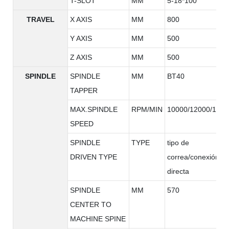
T-SLOT
MM
5-18*100
TRAVEL
X AXIS
MM
800
Y AXIS
MM
500
Z AXIS
MM
500
SPINDLE
SPINDLE
MM
BT40
TAPPER
MAX.SPINDLE
RPM/MIN
10000/12000/1500
SPEED
SPINDLE
TYPE
tipo de
DRIVEN TYPE
correa/conexión
directa
SPINDLE
MM
570
CENTER TO
MACHINE SPINE