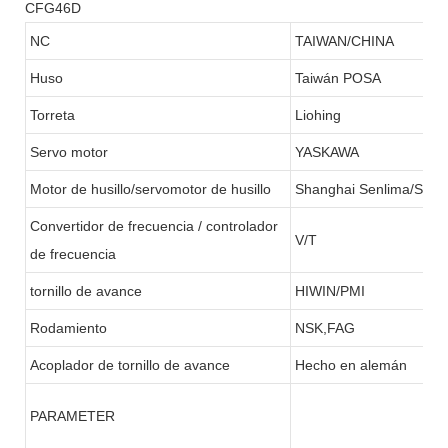
CFG46D
NC
TAIWAN/CHINA
Huso
Taiwán POSA
Torreta
Liohing
Servo motor
YASKAWA
Motor de husillo/servomotor de husillo
Shanghai Senlima/SFC
Convertidor de frecuencia / controlador
V/T
de frecuencia
tornillo de avance
HIWIN/PMI
Rodamiento
NSK,FAG
Acoplador de tornillo de avance
Hecho en alemán
PARAMETER