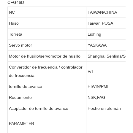
CFG46D
NC
TAIWAN/CHINA
Huso
Taiwán POSA
Torreta
Liohing
Servo motor
YASKAWA
Motor de husillo/servomotor de husillo
Shanghai Senlima/SFC
Convertidor de frecuencia / controlador
V/T
de frecuencia
tornillo de avance
HIWIN/PMI
Rodamiento
NSK,FAG
Acoplador de tornillo de avance
Hecho en alemán
PARAMETER