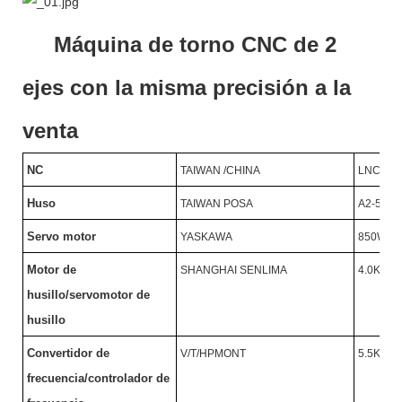
Máquina de torno CNC de 2
ejes con la misma precisión a la
venta
NC
TAIWAN /CHINA
LNC/SY
Huso
TAIWAN POSA
A2-5/46
Servo motor
YASKAWA
850W
Motor de
SHANGHAI SENLIMA
4.0KW/
husillo/servomotor de
husillo
Convertidor de
V/T/HPMONT
5.5KW/
frecuencia/controlador de