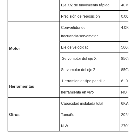
Eje X/Z de movimiento rápido
40M/MI
Precisión de reposición
0.005M
Convertidor de
4.0KW/
frecuencia/servomotor
Eje de velocidad
5000R/
Motor
Servomotor del eje X
850W
Servomotor del eje Z
850W
Herramientas tipo pandilla
6--9
Herramientas
herramienta en vivo
NO
Capacidad instalada total
6KW
Otros
Tamaño
2025X1
N.W.
2700KG