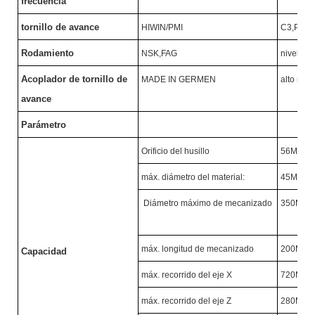
frecuencia
tornillo de avance
HIWIN/PMI
C3,P
Ⅱ
N
Rodamiento
NSK,FAG
nivel P4
Acoplador de tornillo de
MADE IN GERMEN
alto nive
avance
Parámetro
Orificio del husillo
56MM
máx. diámetro del material:
45MM
Diámetro máximo de mecanizado
350MM
máx. longitud de mecanizado
200MM
Capacidad
máx. recorrido del eje X
720MM
máx. recorrido del eje Z
280MM