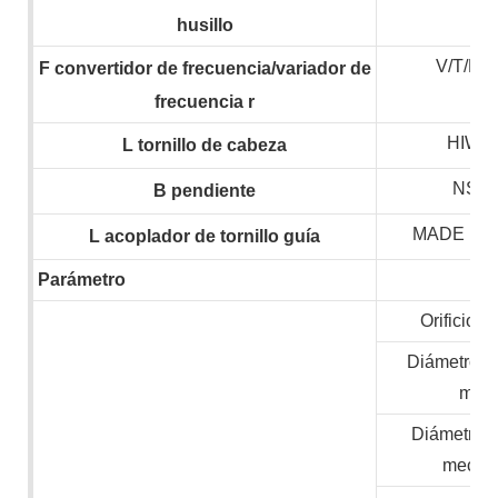
husillo
V/T/H
F
convertidor de frecuencia/variador de
frecuencia
r
HIWIN
L
tornillo de cabeza
NSK,
B
pendiente
MADE IN
L
acoplador de tornillo guía
Parámetro
Orificio de
Diámetro m
mate
Diámetro 
mecan