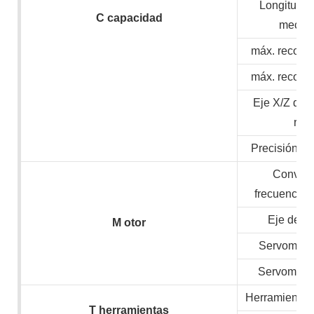
Longitud 
C
capacidad
mecan
máx. recorri
máx. recorri
Eje X/Z de 
ráp
Precisión de
Convert
frecuencia/
Eje de v
M
otor
Servomotor
Servomotor
Herramientas 
T
herramientas