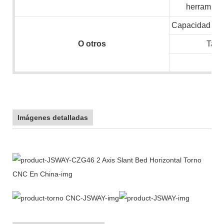
herramient
Capacidad inst
O
otros
Tam
N.
Imágenes detalladas