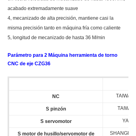
acabado extremadamente suave
4, mecanizado de alta precisión, mantiene casi la
misma precisión tanto en máquina fría como caliente
5, longitud de mecanizado de hasta 36 M/min
Parámetro para 2 Máquina herramienta de torno
CNC de eje CZG36
TAIWAN 
NC
TAIWAN
S
pinzón
YASK
S
servomotor
SHANGHAI
S
motor de husillo/servomotor de