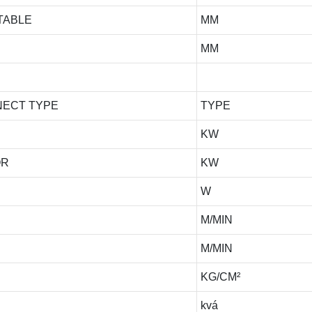
TABLE
MM
MM
NECT TYPE
TYPE
KW
OR
KW
R
W
M/MIN
M/MIN
KG/CM²
kvá