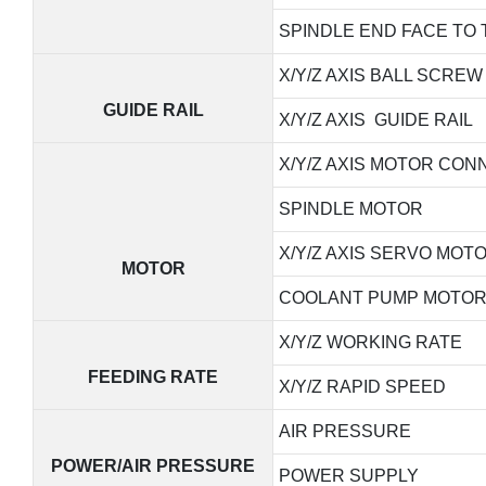
SPINDLE END FACE TO 
X/Y/Z AXIS BALL SCREW
GUIDE RAIL
X/Y/Z AXIS GUIDE RAIL
X/Y/Z AXIS MOTOR CON
SPINDLE MOTOR
X/Y/Z AXIS SERVO MOT
MOTOR
COOLANT PUMP MOTO
X/Y/Z WORKING RATE
FEEDING RATE
X/Y/Z RAPID SPEED
AIR PRESSURE
POWER/AIR PRESSURE
POWER SUPPLY