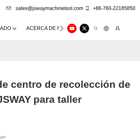
sales@jswaymachinetool.com
+86-760-22185850
ZADO
ACERCA DE NOSOTROS
SOLUCIÓN
CE
e centro de recolección de
JSWAY para taller
WAY