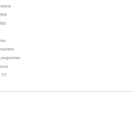
celana
P850
ISO
ías
 mar/tren
 juegos/mes
locar
 T/T,