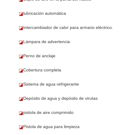
lubricación automática
◪
Intercambiador de calor para armario eléctrico.
◪
Lámpara de advertencia
◪
Perno de anclaje
◪
Cobertura completa
◪
Sistema de agua refrigerante
◪
Depósito de agua y depósito de virutas
◪
pistola de aire comprimido
◪
Pistola de agua para limpieza
◪