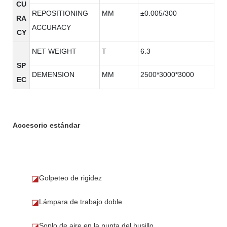
CU
REPOSITIONING
MM
±0.005/300
RA
ACCURACY
CY
NET WEIGHT
T
6.3
SP
DEMENSION
MM
2500*3000*3000
EC
Accesorio estándar
Golpeteo de rigidez
◪
Lámpara de trabajo doble
◪
Soplo de aire en la punta del husillo
◪