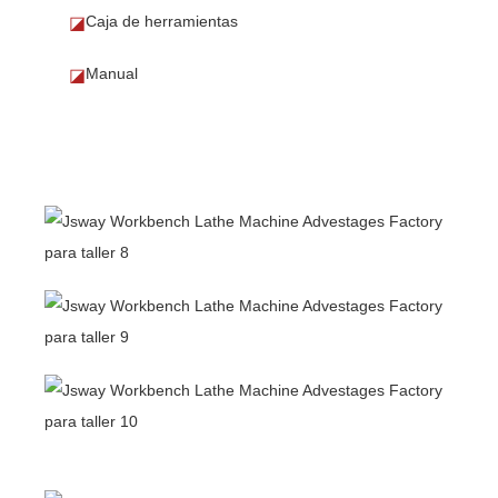
Caja de herramientas
◪
Manual
◪