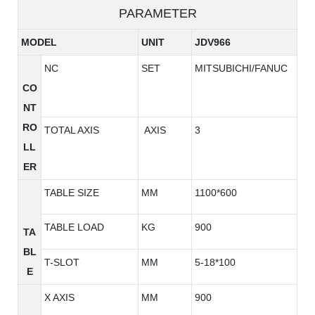
PARAMETER
MODEL
UNIT
JDV966
NC
SET
MITSUBICHI/FANUC
CO
NT
RO
TOTAL AXIS
AXIS
3
LL
ER
TABLE SIZE
MM
1100*600
TABLE LOAD
KG
900
TA
BL
T-SLOT
MM
5-18*100
E
X AXIS
MM
900