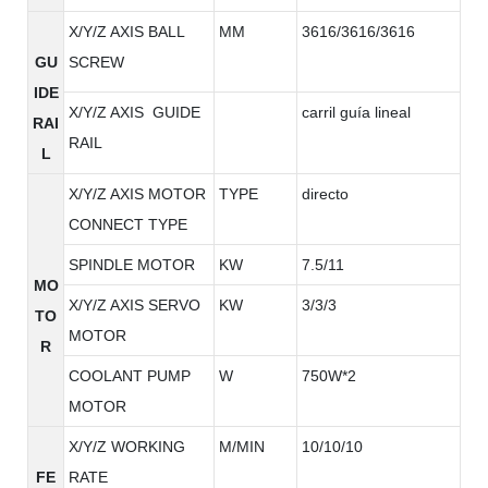
X/Y/Z AXIS BALL
MM
3616/3616/3616
GU
SCREW
IDE
X/Y/Z AXIS GUIDE
carril guía lineal
RAI
RAIL
L
X/Y/Z AXIS MOTOR
TYPE
directo
CONNECT TYPE
SPINDLE MOTOR
KW
7.5/11
MO
X/Y/Z AXIS SERVO
KW
3/3/3
TO
MOTOR
R
COOLANT PUMP
W
750W*2
MOTOR
X/Y/Z WORKING
M/MIN
10/10/10
FE
RATE