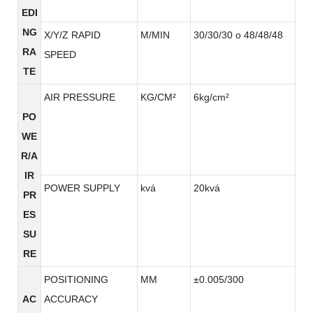
EDI
NG
X/Y/Z RAPID
M/MIN
30/30/30 o 48/48/48
RA
SPEED
TE
AIR PRESSURE
KG/CM²
6kg/cm²
PO
WE
R/A
IR
POWER SUPPLY
kvá
20kvá
PR
ES
SU
RE
POSITIONING
MM
±0.005/300
AC
ACCURACY