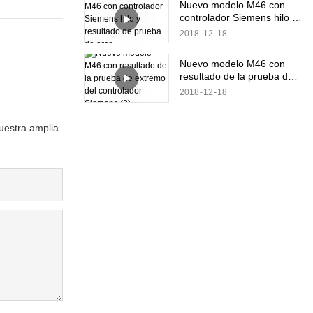
Nuevo modelo M46 con
controlador Siemens hilo y
resultado de prueba de
2018
12
18
arco
Nuevo modelo M46 con
resultado de la prueba de
extremo del controlador
2018
12
18
Siemens (2)
nuestra amplia