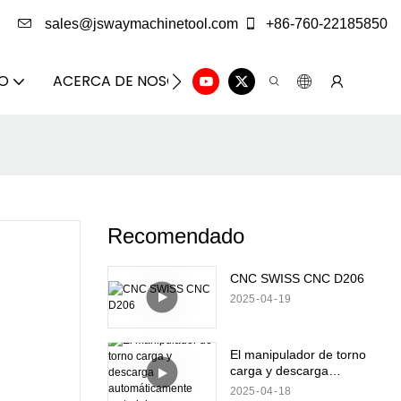
sales@jswaymachinetool.com
+86-760-22185850
DO
ACERCA DE NOSOTROS
SOLUCIÓN
CENTRO
Recomendado
CNC SWISS CNC D206
2025
04
19
El manipulador de torno
carga y descarga
automáticamente
2025
04
18