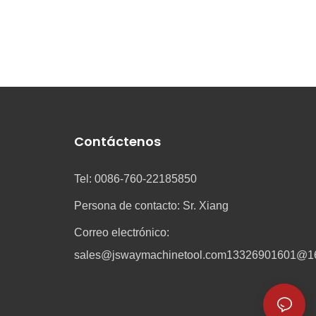
Contáctenos
Tel: 0086-760-22185850
Persona de contacto: Sr. Xiang
Correo electrónico:
sales@jswaymachinetool.com
13326901601@1