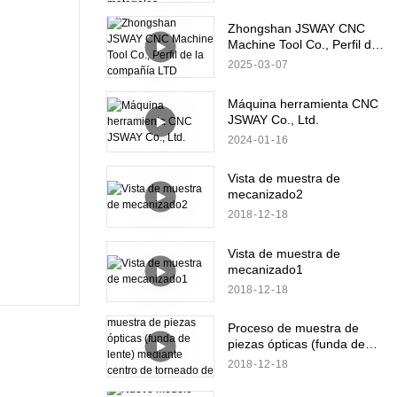
materiales
Zhongshan JSWAY CNC
Machine Tool Co., Perfil de
la compañía LTD
2025
03
07
Máquina herramienta CNC
JSWAY Co., Ltd.
2024
01
16
Vista de muestra de
mecanizado2
2018
12
18
Vista de muestra de
mecanizado1
2018
12
18
Proceso de muestra de
piezas ópticas (funda de
lente) mediante centro de
2018
12
18
torneado de metal B8D