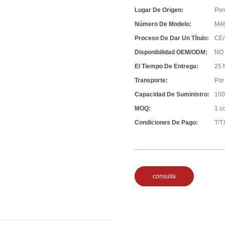
Lugar De Origen:
Por
Número De Modelo:
M4
Proceso De Dar Un Título:
CE/
Disponibilidad OEM/ODM:
NO
El Tiempo De Entrega:
25 
Transporte:
Por 
Capacidad De Suministro:
100
MOQ:
1 c
Condiciones De Pago:
T/T
consulta