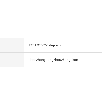
T/T L/C30\% depósito
shenzhenguangzhouzhongshan