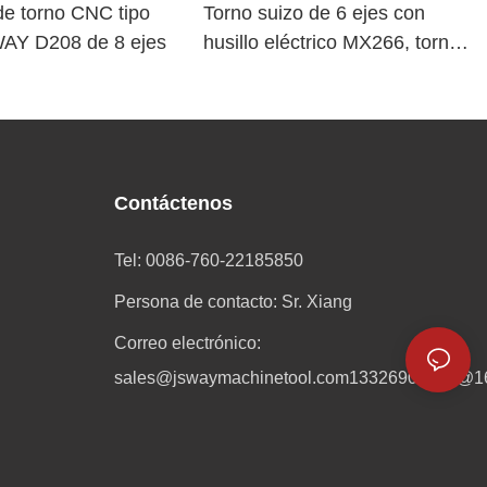
e torno CNC tipo
Torno suizo de 6 ejes con
WAY D208 de 8 ejes
husillo eléctrico MX266, torno
CNC chino con herramientas
motorizadas
Contáctenos
Tel: 0086-760-22185850
Persona de contacto: Sr. Xiang
Correo electrónico:
sales@jswaymachinetool.com
13326901601@1