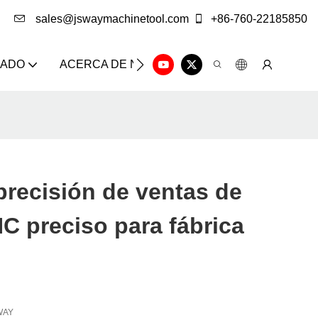
sales@jswaymachinetool.com
+86-760-22185850
ZADO
ACERCA DE NOSOTROS
SOLUCIÓN
CE
precisión de ventas de
C preciso para fábrica
WAY