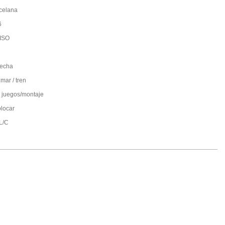
celana
6
ISO
fecha
mar / tren
 juegos/montaje
olocar
;L/C