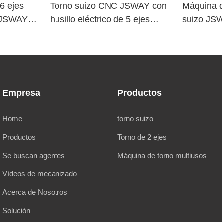
6 ejes
Torno suizo CNC JSWAY con
Máquina d
o JSWAY
husillo eléctrico de 5 ejes
suizo JS
a
TD265
Empresa
Productos
Home
torno suizo
Productos
Torno de 2 ejes
Se buscan agentes
Máquina de torno multiusos
Vídeos de mecanizado
Acerca de Nosotros
Solución