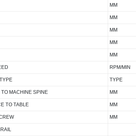
MM
MM
MM
MM
MM
EED
RPM/MIN
 TYPE
TYPE
 TO MACHINE SPINE
MM
E TO TABLE
MM
 SCREW
MM
 RAIL