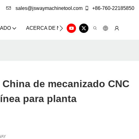
sales@jswaymachinetool.com
+86-760-22185850
ZADO
ACERCA DE NOSOTROS
SOLUCIÓN
CE
 China de mecanizado CNC
línea para planta
WAY