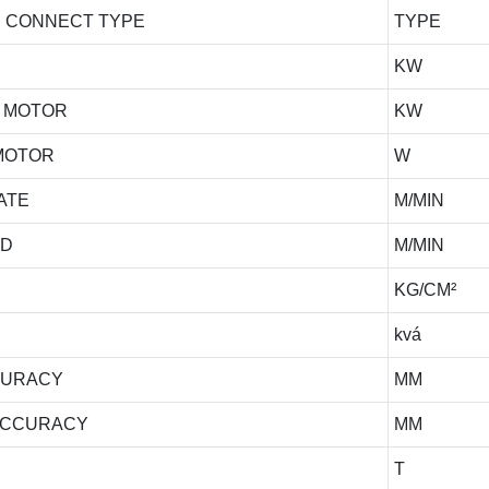
OR CONNECT TYPE
TYPE
KW
O MOTOR
KW
MOTOR
W
ATE
M/MIN
ED
M/MIN
KG/CM²
kvá
CURACY
MM
ACCURACY
MM
T