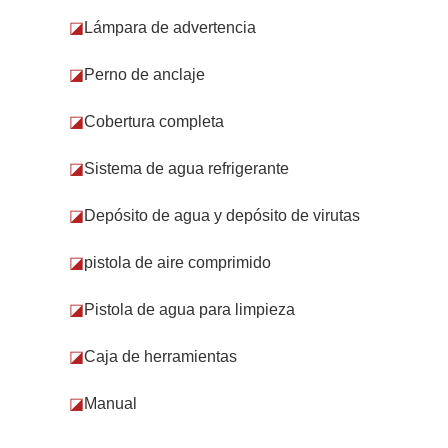
◪
Lámpara de advertencia
◪
Perno de anclaje
◪
Cobertura completa
◪
Sistema de agua refrigerante
◪
Depósito de agua y depósito de virutas
◪
pistola de aire comprimido
◪
Pistola de agua para limpieza
◪
Caja de herramientas
◪
Manual