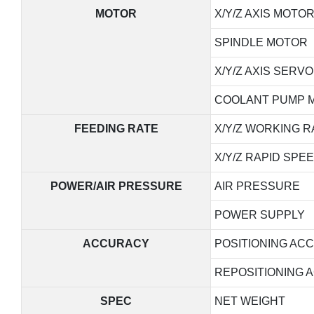
MOTOR
X/Y/Z AXIS MOT
SPINDLE MOTOR
X/Y/Z AXIS SERV
COOLANT PUMP 
FEEDING RATE
X/Y/Z WORKING R
X/Y/Z RAPID SPE
POWER/AIR PRESSURE
AIR PRESSURE
POWER SUPPLY
ACCURACY
POSITIONING AC
REPOSITIONING 
SPEC
NET WEIGHT