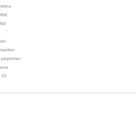
celana
V850
ISO
ías
 mar/tren
 juegos/mes
locar
 T/T,