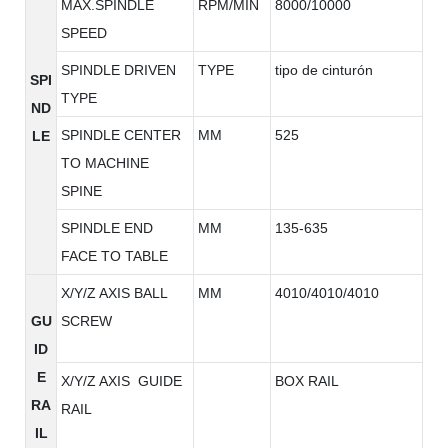
MAX.SPINDLE
RPM/MIN
8000/10000
SPEED
SPINDLE DRIVEN
TYPE
tipo de cinturón
SPI
TYPE
ND
SPINDLE CENTER
MM
525
LE
TO MACHINE
SPINE
SPINDLE END
MM
135-635
FACE TO TABLE
X/Y/Z AXIS BALL
MM
4010/4010/4010
GU
SCREW
ID
E
X/Y/Z AXIS GUIDE
BOX RAIL
RA
RAIL
IL