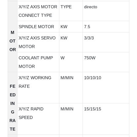
X/Y/Z AXIS MOTOR
TYPE
directo
CONNECT TYPE
SPINDLE MOTOR
KW
7.5
M
X/Y/Z AXIS SERVO
KW
3/3/3
OT
MOTOR
OR
COOLANT PUMP
W
750W
MOTOR
X/Y/Z WORKING
M/MIN
10/10/10
FE
RATE
ED
IN
X/Y/Z RAPID
M/MIN
15/15/15
G
SPEED
RA
TE