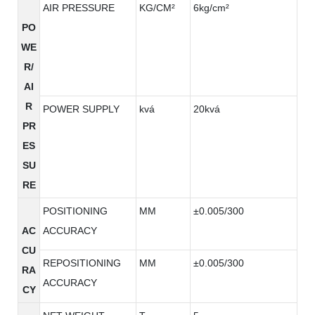
AIR PRESSURE
KG/CM²
6kg/cm²
PO
WE
R/
AI
R
POWER SUPPLY
kvá
20kvá
PR
ES
SU
RE
POSITIONING
MM
±0.005/300
AC
ACCURACY
CU
REPOSITIONING
MM
±0.005/300
RA
ACCURACY
CY