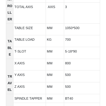
RO
TOTAL AXIS
AXIS
3
LL
ER
TABLE SIZE
MM
1050*500
TABLE LOAD
KG
700
TA
BL
T-SLOT
MM
5-18*90
E
X AXIS
MM
800
Y AXIS
MM
500
TR
AV
Z AXIS
MM
500
EL
SPINDLE TAPPER
MM
BT40