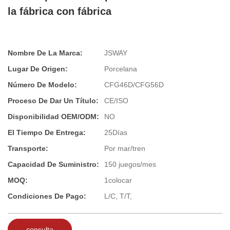
la fábrica con fábrica
Nombre De La Marca:
JSWAY
Lugar De Origen:
Porcelana
Número De Modelo:
CFG46D/CFG56D
Proceso De Dar Un Título:
CE/ISO
Disponibilidad OEM/ODM:
NO
El Tiempo De Entrega:
25Días
Transporte:
Por mar/tren
Capacidad De Suministro:
150 juegos/mes
MOQ:
1colocar
Condiciones De Pago:
L/C, T/T,
consulta