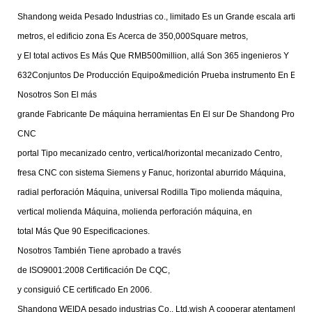
Shandong weida Pesado Industrias co., limitado Es un Grande escala articul
metros, el edificio zona Es Acerca de 350,000Square metros,
y El total activos Es Más Que RMB500million, allá Son 365 ingenieros Y
632Conjuntos De Producción Equipo&medición Prueba instrumento En El C
Nosotros Son El más
grande Fabricante De máquina herramientas En El sur De Shandong Provincia 
CNC
portal Tipo mecanizado centro, vertical/horizontal mecanizado Centro,
fresa CNC con sistema Siemens y Fanuc, horizontal aburrido Máquina,
radial perforación Máquina,
universal Rodilla Tipo molienda máquina,
vertical molienda Máquina, molienda perforación máquina, en
total Más Que 90 Especificaciones.
Nosotros También Tiene aprobado a través
de ISO9001:2008 Certificación De CQC,
y consiguió CE certificado En 2006.
Shandong WEIDA pesado industrias Co., Ltd.wish A cooperar atentamente C