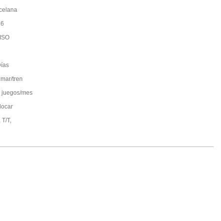
celana
66
ISO
ías
 mar/tren
 juegos/mes
locar
 T/T,