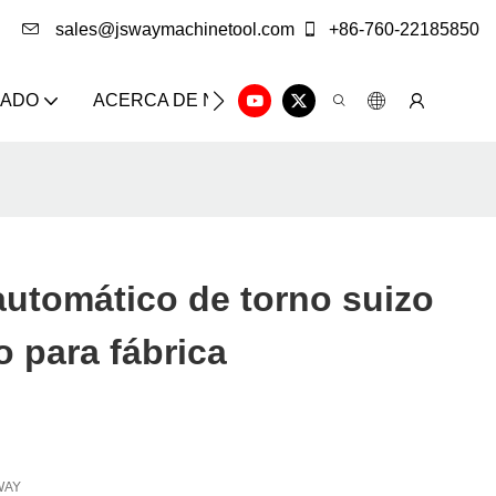
sales@jswaymachinetool.com
+86-760-22185850
ZADO
ACERCA DE NOSOTROS
SOLUCIÓN
CE
utomático de torno suizo
 para fábrica
WAY