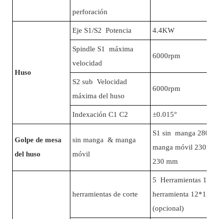
perforación
Eje S1/S2 Potencia
4.4KW
Spindle S1 máxima
6000rpm
velocidad
Huso
S2 sub Velocidad
6000rpm
máxima del huso
Indexación C1 C2
±0.015°
S1 sin manga 280 m
Golpe de mesa
sin manga & manga
manga móvil 230 mm
del huso
móvil
230 mm
5 Herramientas 16*1
herramientas de corte
herramienta 12*12
(opcional)