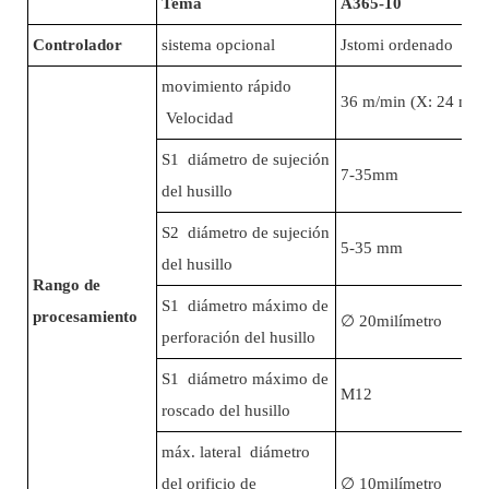
Tema
A365-10
Controlador
sistema opcional
Jstomi ordenado Sis
movimiento rápido
36 m/min (X: 24 m/m
Velocidad
S1 diámetro de sujeción
7-35mm
del husillo
S2 diámetro de sujeción
5-35 mm
del husillo
Rango de
S1 diámetro máximo de
procesamiento
∅
20milímetro
perforación del husillo
S1 diámetro máximo de
M12
roscado del husillo
máx. lateral diámetro
del orificio de
∅
10milímetro