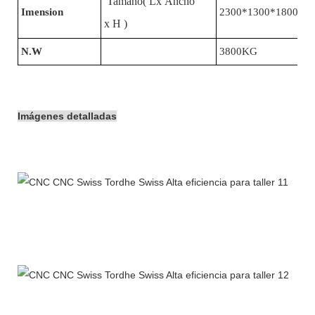
Tamaño( Lx Ancho
Imension
2300*1300*1800milí
x H )
N.W
3800KG
Imágenes detalladas