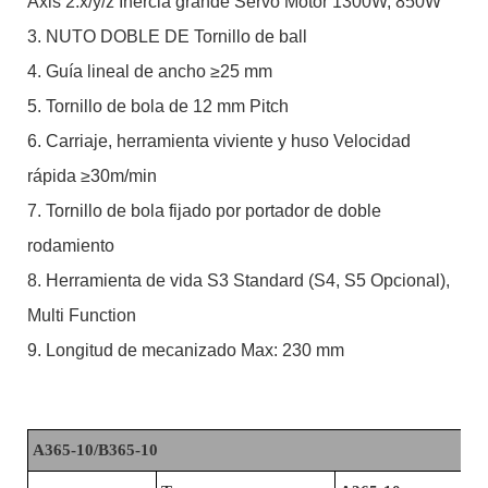
Axis 2.x/y/z Inercia grande Servo Motor 1300W, 850W
3. NUTO DOBLE DE Tornillo de ball
4. Guía lineal de ancho ≥25 mm
5. Tornillo de bola de 12 mm Pitch
6. Carriaje, herramienta viviente y huso Velocidad
rápida ≥30m/min
7. Tornillo de bola fijado por portador de doble
rodamiento
8. Herramienta de vida S3 Standard (S4, S5 Opcional),
Multi Function
9. Longitud de mecanizado Max: 230 mm
A365-10/B365-10