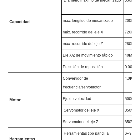
Diámetro máximo de mecanizado
350MM
máx. longitud de mecanizado
200MM
Capacidad
máx. recorrido del eje X
720MM
máx. recorrido del eje Z
280MM
Eje X/Z de movimiento rápido
40M/MI
Precisión de reposición
0.005M
Convertidor de
4.0KW/
frecuencia/servomotor
Eje de velocidad
5000R/
Motor
Servomotor del eje X
850W
Servomotor del eje Z
850W
Herramientas tipo pandilla
6--9
Herramientas