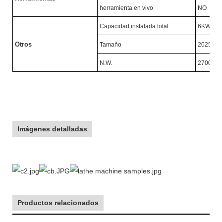
herramienta en vivo
NO
Capacidad instalada total
6KW
Otros
Tamaño
2025X1
N.W.
2700KG
Imágenes detalladas
Productos relacionados