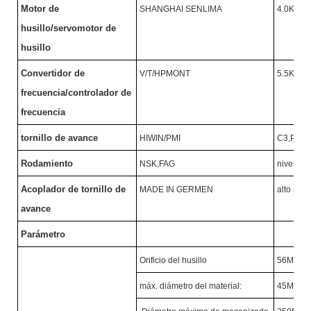
Motor de
SHANGHAI SENLIMA
4.0KW/
husillo/servomotor de
husillo
Convertidor de
V/T/HPMONT
5.5KW/
frecuencia/controlador de
frecuencia
tornillo de avance
HIWIN/PMI
C3,P
Ⅱ
N
Rodamiento
NSK,FAG
nivel P4
Acoplador de tornillo de
MADE IN GERMEN
alto nive
avance
Parámetro
Orificio del husillo
56MM
máx. diámetro del material:
45MM