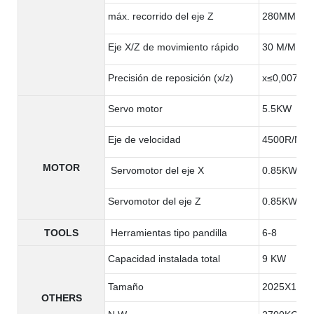
máx. recorrido del eje Z
280MM
Eje X/Z de movimiento rápido
30 M/MIN
Precisión de reposición (x/z)
x≤0,007m
Servo motor
5.5KW
Eje de velocidad
4500R/MIN
MOTOR
Servomotor del eje X
0.85KW
Servomotor del eje Z
0.85KW
TOOLS
Herramientas tipo pandilla
6-8
Capacidad instalada total
9 KW
Tamaño
2025X1385
OTHERS