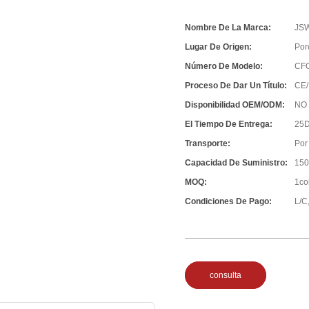
Nombre De La Marca:
JS
Lugar De Origen:
Por
Número De Modelo:
CF
Proceso De Dar Un Título:
CE/
Disponibilidad OEM/ODM:
NO
El Tiempo De Entrega:
25D
Transporte:
Por
Capacidad De Suministro:
150
MOQ:
1co
Condiciones De Pago:
L/C,
consulta