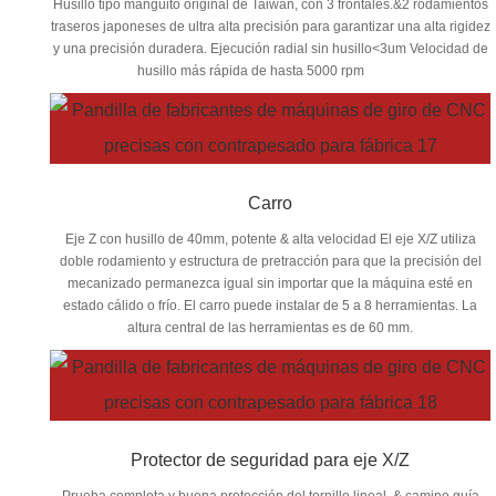
Husillo tipo manguito original de Taiwán, con 3 frontales.&2 rodamientos
traseros japoneses de ultra alta precisión para garantizar una alta rigidez
y una precisión duradera. Ejecución radial sin husillo<3um Velocidad de
husillo más rápida de hasta 5000 rpm
Carro
Eje Z con husillo de 40mm, potente & alta velocidad El eje X/Z utiliza
doble rodamiento y estructura de pretracción para que la precisión del
mecanizado permanezca igual sin importar que la máquina esté en
estado cálido o frío. El carro puede instalar de 5 a 8 herramientas. La
altura central de las herramientas es de 60 mm.
Protector de seguridad para eje X/Z
Prueba completa y buena protección del tornillo lineal. & camino guía