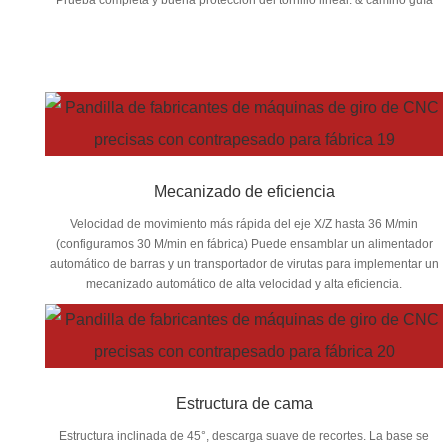
Mecanizado de eficiencia
Velocidad de movimiento más rápida del eje X/Z hasta 36 M/min
(configuramos 30 M/min en fábrica) Puede ensamblar un alimentador
automático de barras y un transportador de virutas para implementar un
mecanizado automático de alta velocidad y alta eficiencia.
Estructura de cama
Estructura inclinada de 45°, descarga suave de recortes. La base se