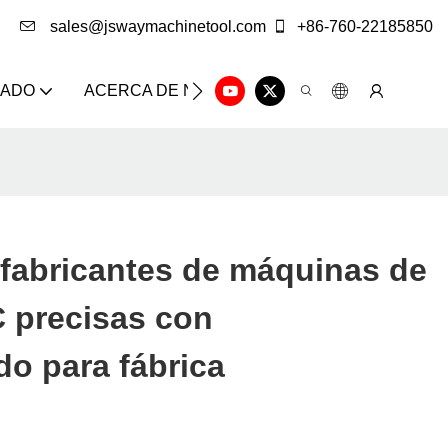
sales@jswaymachinetool.com
+86-760-22185850
ZADO
ACERCA DE NOSOTROS
SOLUCIÓN
CE
 fabricantes de máquinas de
C precisas con
o para fábrica