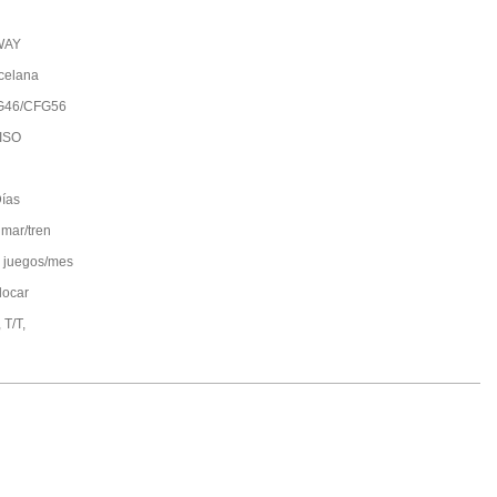
WAY
celana
G46/CFG56
ISO
ías
 mar/tren
 juegos/mes
locar
 T/T,