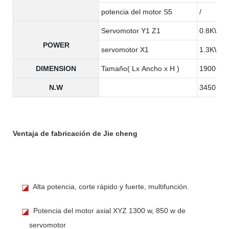
potencia del motor S5
/
Servomotor Y1 Z1
0.8KW
POWER
servomotor X1
1.3KW
DIMENSION
Tamaño( Lx Ancho x H )
1900*130
N.W
3450KG
Ventaja de fabricación de Jie cheng
Alta potencia, corte rápido y fuerte, multifunción.
◪
Potencia del motor axial XYZ 1300 w, 850 w de
◪
servomotor