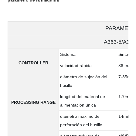
PARAMETE
A363-5/A363
Sistema
Sintec
CONTROLLER
velocidad rápida
36 m/min
diámetro de sujeción del
7-35mm
husillo
longitud del material de
170milím
PROCESSING RANGE
alimentación única
diámetro máximo de
14milíme
perforación del husillo
diámetro máximo de
M8*P1.2