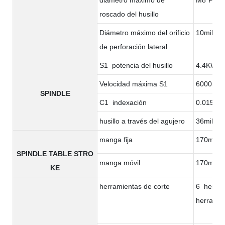
roscado del husillo
Diámetro máximo del orificio
10milíme
de perforación lateral
S1 potencia del husillo
4.4KW
Velocidad máxima S1
6000rpm
SPINDLE
C1 indexación
0.015°
husillo a través del agujero
36milíme
manga fija
170milím
SPINDLE TABLE STRO
manga móvil
170milím
KE
herramientas de corte
6 herram
herramie