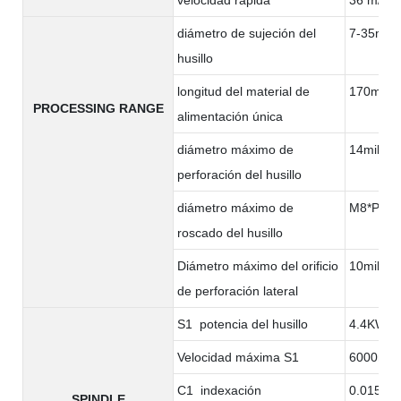
diámetro de sujeción del
7-35mm
husillo
longitud del material de
170milím
PROCESSING RANGE
alimentación única
diámetro máximo de
14milíme
perforación del husillo
diámetro máximo de
M8*P1.2
roscado del husillo
Diámetro máximo del orificio
10milíme
de perforación lateral
S1 potencia del husillo
4.4KW
Velocidad máxima S1
6000rpm
C1 indexación
0.015°
SPINDLE