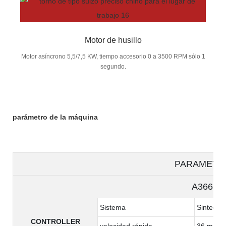
Motor de husillo
Motor asíncrono 5,5/7,5 KW, tiempo accesorio 0 a 3500 RPM sólo 1
segundo.
parámetro de la máquina
PARAMETE
A366
Sistema
Sintec
CONTROLLER
velocidad rápida
36 m/min