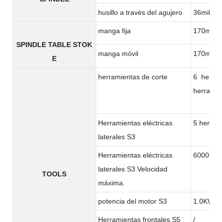
husillo a través del agujero
36milíme
manga fija
170milím
SPINDLE TABLE STOK
manga móvil
170milím
E
herramientas de corte
6 herram
herramie
Herramientas eléctricas
5 herram
laterales S3
Herramientas eléctricas
6000rpm
laterales S3 Velocidad
TOOLS
máxima.
potencia del motor S3
1.0KW
Herramientas frontales S5
/