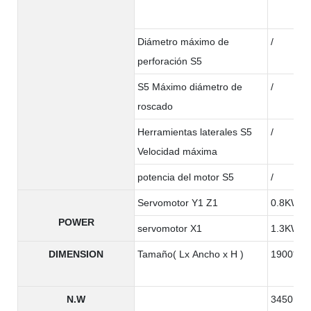
Diámetro máximo de
/
perforación S5
S5 Máximo diámetro de
/
roscado
Herramientas laterales S5
/
Velocidad máxima
potencia del motor S5
/
Servomotor Y1 Z1
0.8KW
POWER
servomotor X1
1.3KW
DIMENSION
Tamaño( Lx Ancho x H )
1900*130
N.W
3450KG