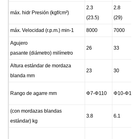
2.3
2.8
máx. hidr Presión (kgf/cm²)
(23.5)
(29)
máx. Velocidad (r.p.m.) min-1
8000
7000
Agujero
26
33
pasante (diámetro) milímetro
Altura estándar de mordaza
23
30
blanda mm
Rango de agarre mm
Φ7-Φ110
Φ10-Φ135
(con mordazas blandas
3.8
6.1
estándar) kg