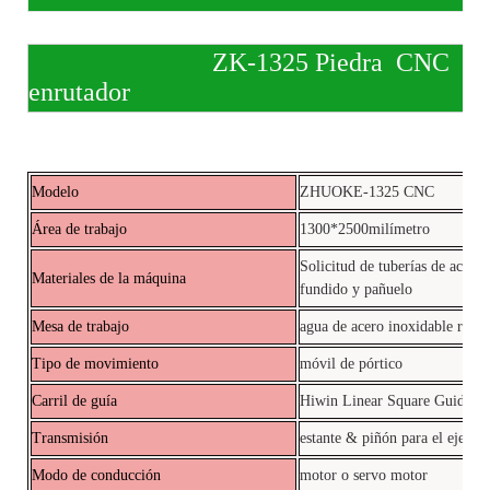
ZK-1325 Piedra
CNC
Dat
enrutador
-0 Datos técnicos de la máquina de enrutador
CNC
Modelo
ZHUOKE-1325 CNC
Área de trabajo
1300*2500milímetro
Solicitud de tuberías de acero 
Materiales de la máquina
fundido y pañuelo
Mesa de trabajo
agua de acero inoxidable ranu
Tipo de movimiento
móvil de pórtico
Carril de guía
Hiwin Linear Square Guide R
Transmisión
estante & piñón para el eje xy, 
Modo de conducción
motor o servo motor