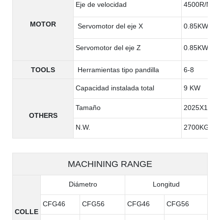
Eje de velocidad
4500R/MIN
MOTOR
Servomotor del eje X
0.85KW
Servomotor del eje Z
0.85KW
TOOLS
Herramientas tipo pandilla
6-8
Capacidad instalada total
9 KW
Tamaño
2025X1385
OTHERS
N.W.
2700KG
MACHINING RANGE
Diámetro
Longitud
CFG46
CFG56
CFG46
CFG56
COLLE