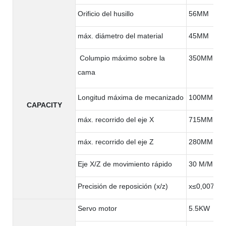
Orificio del husillo
56MM
máx. diámetro del material
45MM
Columpio máximo sobre la
350MM
cama
Longitud máxima de mecanizado
100MM
CAPACITY
máx. recorrido del eje X
715MM
máx. recorrido del eje Z
280MM
Eje X/Z de movimiento rápido
30 M/MIN
Precisión de reposición (x/z)
x≤0,007m
Servo motor
5.5KW