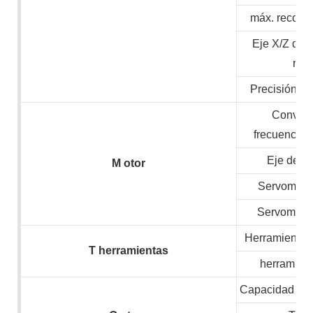
máx. recorri
Eje X/Z de 
ráp
Precisión de
Convert
frecuencia/
Eje de v
M
otor
Servomotor
Servomotor
Herramientas 
T
herramientas
herramient
Capacidad inst