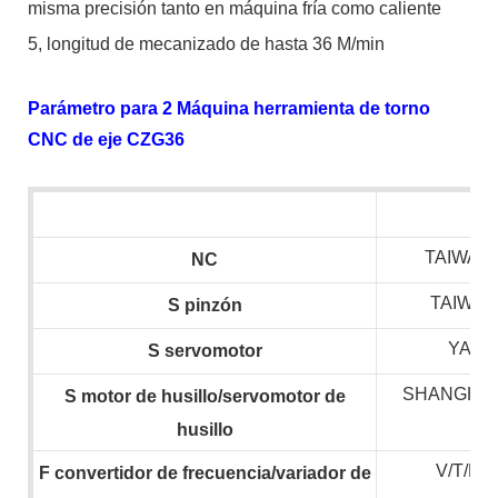
misma precisión tanto en máquina fría como caliente
5, longitud de mecanizado de hasta 36 M/min
Parámetro para 2 Máquina herramienta de torno
CNC de eje CZG36
TAIWAN 
NC
TAIWAN
S
pinzón
YASK
S
servomotor
SHANGHAI
S
motor de husillo/servomotor de
husillo
V/T/H
F
convertidor de frecuencia/variador de