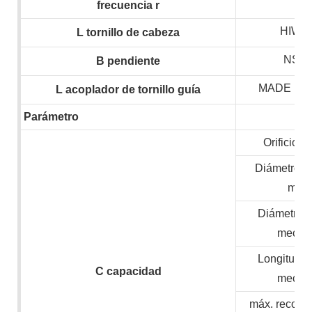
frecuencia
r
HIWIN
L
tornillo de cabeza
NSK,
B
pendiente
MADE IN
L
acoplador de tornillo guía
Parámetro
Orificio de
Diámetro m
mate
Diámetro 
mecan
Longitud 
C
capacidad
mecan
máx. recorri