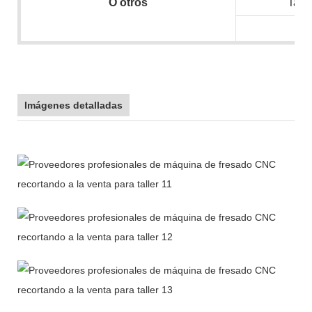
O
otros
Tam
N.
Imágenes detalladas