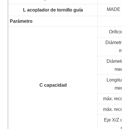
MADE IN
L
acoplador de tornillo guía
Parámetro
Orificio de
Diámetro m
mate
Diámetro 
mecan
Longitud 
C
capacidad
mecan
máx. recorri
máx. recorri
Eje X/Z de 
ráp