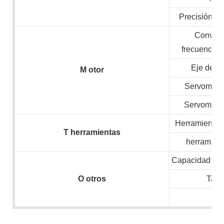
Precisión de
Convert
frecuencia/
Eje de v
M
otor
Servomotor
Servomotor
Herramientas 
T
herramientas
herramient
Capacidad inst
O
otros
Tam
N.