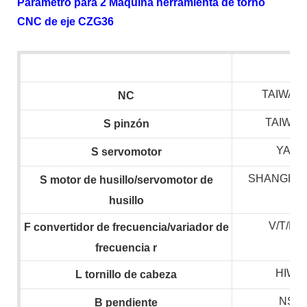
Parámetro para 2 Máquina herramienta de torno
CNC de eje CZG36
TAIWAN 
NC
TAIWAN
S
pinzón
YASK
S
servomotor
SHANGHAI
S
motor de husillo/servomotor de
husillo
V/T/H
F
convertidor de frecuencia/variador de
frecuencia
r
HIWIN
L
tornillo de cabeza
NSK,
B
pendiente