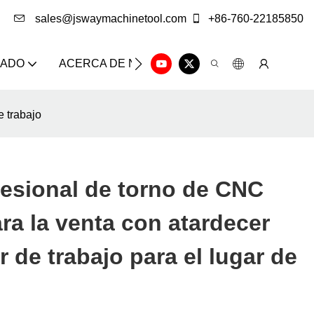
sales@jswaymachinetool.com
+86-760-22185850
ZADO
ACERCA DE NOSOTROS
SOLUCIÓN
CE
e trabajo
esional de torno de CNC
a la venta con atardecer
r de trabajo para el lugar de