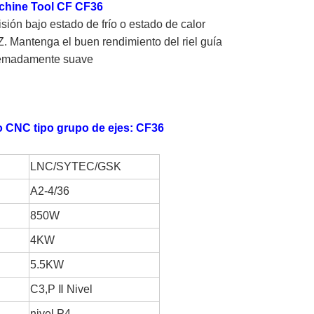
achine Tool CF CF36
sión bajo estado de frío o estado de calor
Z. Mantenga el buen rendimiento del riel guía
tremadamente suave
o CNC tipo grupo de ejes: CF36
LNC/SYTEC/GSK
A2-4/36
850W
4KW
5.5KW
C3,P
Ⅱ
Nivel
nivel P4