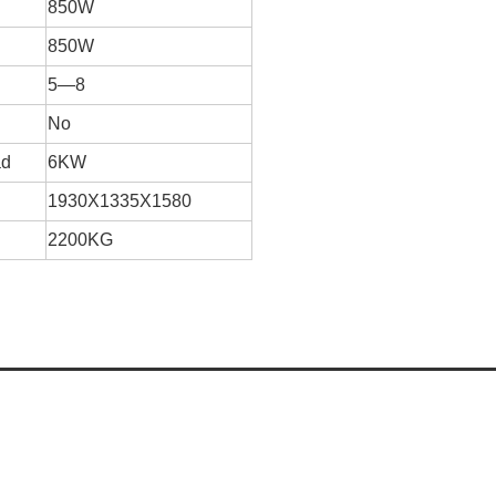
850W
850W
5—8
No
ad
6KW
1930X1335X1580
2200KG