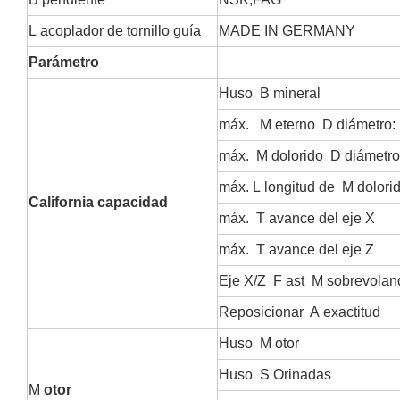
L
acoplador de tornillo guía
MADE IN GERMANY
Parámetro
Huso
B
mineral
máx.
M
eterno
D
diámetro:
máx.
M
dolorido
D
diámetro
máx.
L
longitud de
M
dolori
California
capacidad
máx.
T
avance del eje X
máx.
T
avance del eje Z
Eje X/Z
F
ast
M
sobrevolan
Reposicionar
A
exactitud
Huso
M
otor
Huso
S
Orinadas
M
otor