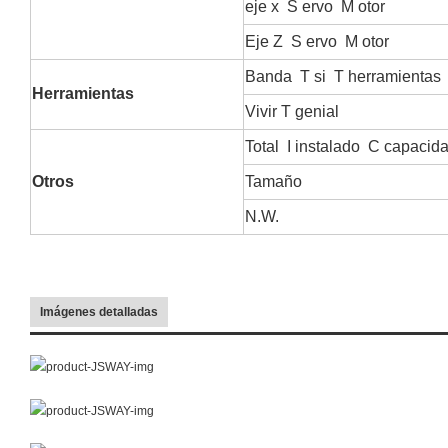
eje x
S
ervo
M
otor
Eje Z
S
ervo
M
otor
Banda
T
si
T
herramientas
Herramientas
Vivir
T
genial
Total
I
instalado
C
capacid
Otros
Tamaño
N.W.
Imágenes detalladas