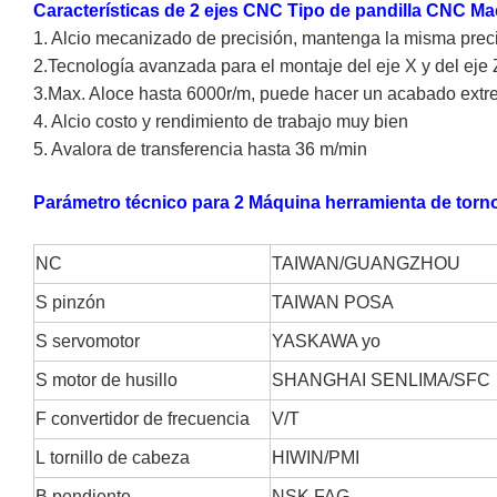
Características de 2 ejes CNC Tipo de pandilla CNC M
1. Alcio mecanizado de precisión, mantenga la misma preci
2.Tecnología avanzada para el montaje del eje X y del eje 
3.Max. Aloce hasta 6000r/m, puede hacer un acabado ex
4. Alcio costo y rendimiento de trabajo muy bien
5. Avalora de transferencia hasta 36 m/min
Parámetro técnico para 2 Máquina herramienta de torn
NC
TAIWAN/GUANGZHOU
S
pinzón
TAIWAN POSA
S
servomotor
YASKAWA
yo
S
motor de husillo
SHANGHAI SENLIMA/SFC
F
convertidor de frecuencia
V/T
L
tornillo de cabeza
HIWIN/PMI
B
pendiente
NSK,FAG