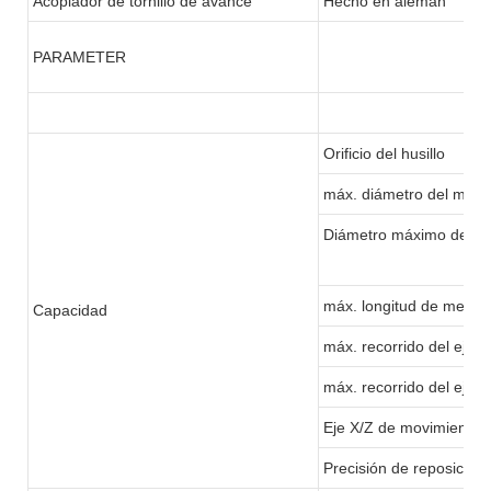
Acoplador de tornillo de avance
Hecho en alemán
PARAMETER
Orificio del husillo
máx. diámetro del mater
Diámetro máximo de m
máx. longitud de meca
Capacidad
máx. recorrido del eje 
máx. recorrido del eje 
Eje X/Z de movimiento 
Precisión de reposición