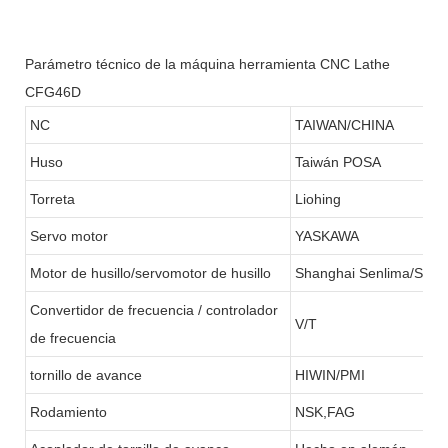
Parámetro técnico de la máquina herramienta CNC Lathe
CFG46D
NC
TAIWAN/CHINA
Huso
Taiwán POSA
Torreta
Liohing
Servo motor
YASKAWA
Motor de husillo/servomotor de husillo
Shanghai Senlima/SFC
Convertidor de frecuencia / controlador
V/T
de frecuencia
tornillo de avance
HIWIN/PMI
Rodamiento
NSK,FAG