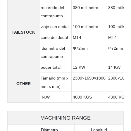
recorrido del
380 milímetro
380 milímet
contrapunto
viaje con dedal
100 milímetro
100 milímet
TAILSTOCK
cono del dedal
MT4
MT4
diámetro del
Φ72mm
Φ72mm
contrapunto
poder total
12 KW
14 KW
Tamaño (mm x
2300×1650×1800
2300×1650
OTHER
mm x mm)
N.W.
4000 KGS
4300 KGS
MACHINING RANGE
Diámetro
Longitud