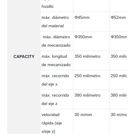
husillo
máx. diámetro
Φ45mm
Φ52mm
del material
máx. diámetro
Φ350mm
Φ350mm
de mecanizado
máx. longitud
350 milímetro
350 milímet
CAPACITY
de mecanizado
máx. recorrido
250 milímetro
250 milímet
del eje x
máx. recorrido
380 milímetro
380 milímet
del eje z
velocidad
30 m/min
30 m/min
rápida (eje
x/eje z)