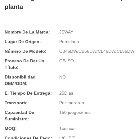
planta
Nombre De La Marca:
JSWAY
Lugar De Origen:
Porcelana
Número De Modelo:
CB46DW/CB56DW/CL46DW/CL56DW
Proceso De Dar Un
CE/ISO
Título:
Disponibilidad
NO
OEM/ODM:
El Tiempo De Entrega:
25Días
Transporte:
Por mar/tren
Capacidad De
150 juegos/mes
Suministro:
MOQ:
1colocar
Condiciones De Pago:
L/C, T/T,