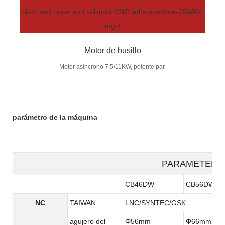
Motor de husillo
Motor asíncrono 7,5/11KW, potente par.
parámetro de la máquina
PARAMETER
CB46DW
CB56DW
NC
TAIWAN
LNC/SYNTEC/GSK
agujero del
Φ56mm
Φ66mm