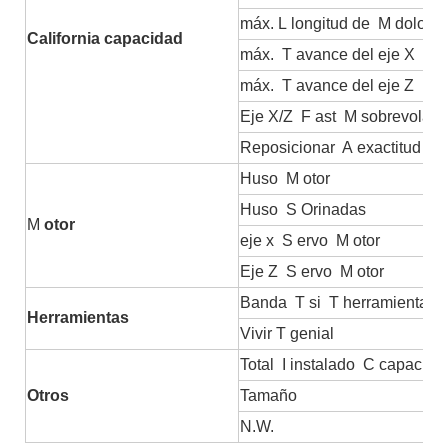
máx.
L
longitud de
M
dolorid
California
capacidad
máx.
T
avance del eje X
máx.
T
avance del eje Z
Eje X/Z
F
ast
M
sobrevolan
Reposicionar
A
exactitud
Huso
M
otor
Huso
S
Orinadas
M
otor
eje x
S
ervo
M
otor
Eje Z
S
ervo
M
otor
Banda
T
si
T
herramientas
Herramientas
Vivir
T
genial
Total
I
instalado
C
capacida
Otros
Tamaño
N.W.