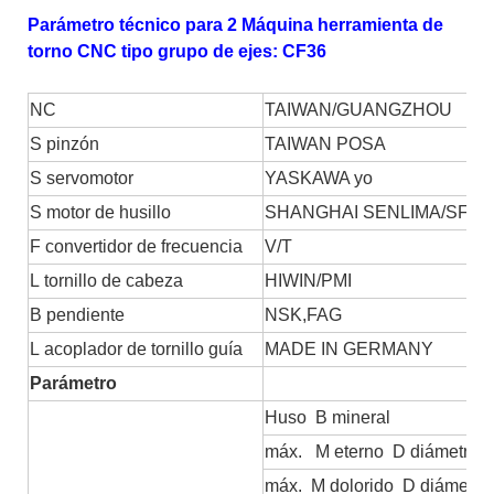
Parámetro técnico para 2 Máquina herramienta de
torno CNC tipo grupo de ejes: CF36
NC
TAIWAN/GUANGZHOU
S
pinzón
TAIWAN POSA
S
servomotor
YASKAWA
yo
S
motor de husillo
SHANGHAI SENLIMA/SFC
F
convertidor de frecuencia
V/T
L
tornillo de cabeza
HIWIN/PMI
B
pendiente
NSK,FAG
L
acoplador de tornillo guía
MADE IN GERMANY
Parámetro
Huso
B
mineral
máx.
M
eterno
D
diámetro:
máx.
M
dolorido
D
diámetro