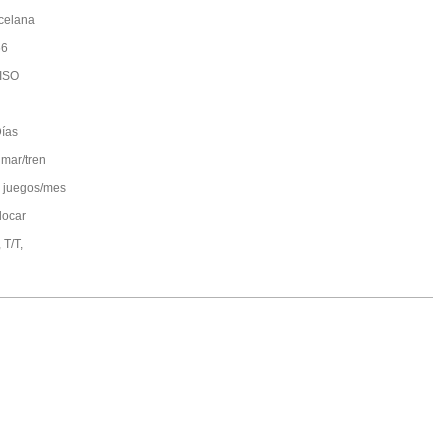
celana
66
ISO
ías
 mar/tren
 juegos/mes
locar
 T/T,