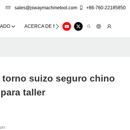
sales@jswaymachinetool.com
+86-760-22185850
ZADO
ACERCA DE NOSOTROS
SOLUCIÓN
CE
 torno suizo seguro chino
para taller
WAY