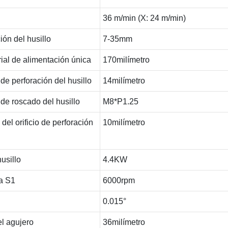
36 m/min (X: 24 m/min)
ión del husillo
7-35mm
rial de alimentación única
170milímetro
e perforación del husillo
14milímetro
de roscado del husillo
M8*P1.25
el orificio de perforación
10milímetro
usillo
4.4KW
a S1
6000rpm
0.015°
el agujero
36milímetro