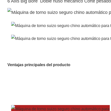
6 Aixs Big Bore Doble huso mecánico Corte pesado
Ventajas principales del producto