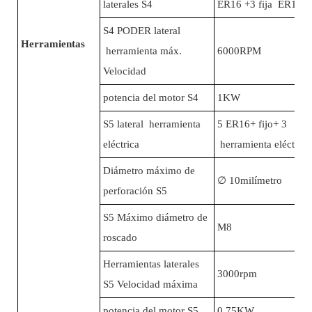
laterales S4
ER16 +3 fija ER16
S4 PODER lateral
Herramientas
herramienta máx.
6000RPM
Velocidad
potencia del motor S4
1KW
S5 lateral herramienta
5 ER16+ fijo+ 3
eléctrica
herramienta eléctric
Diámetro máximo de
∅
10milímetro
perforación S5
S5 Máximo diámetro de
M8
roscado
Herramientas laterales
3000rpm
S5 Velocidad máxima
potencia del motor S5
0.75KW