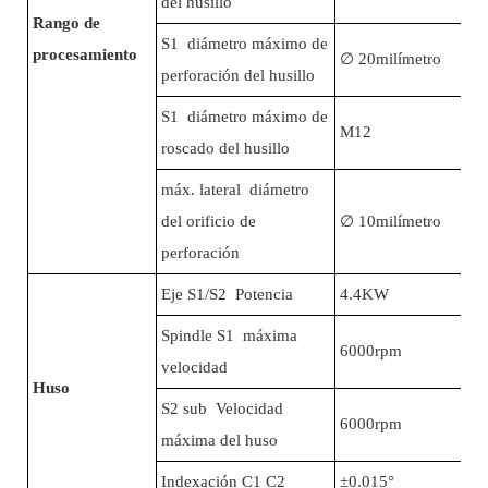
del husillo
Rango de
S1 diámetro máximo de
procesamiento
∅
20milímetro
perforación del husillo
S1 diámetro máximo de
M12
roscado del husillo
máx. lateral diámetro
del orificio de
∅
10milímetro
perforación
Eje S1/S2 Potencia
4.4KW
Spindle S1 máxima
6000rpm
velocidad
Huso
S2 sub Velocidad
6000rpm
máxima del huso
Indexación C1 C2
±0.015°