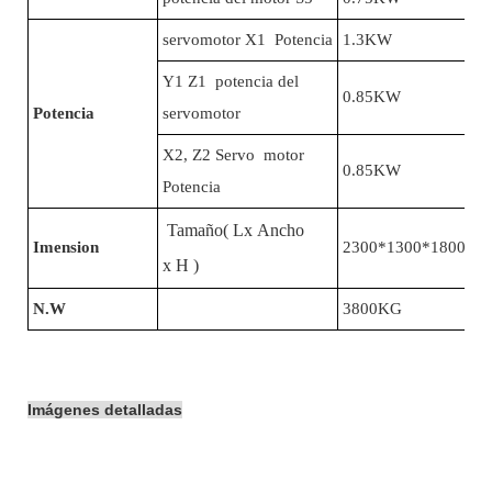
servomotor X1 Potencia
1.3KW
Y1 Z1 potencia del
0.85KW
Potencia
servomotor
X2, Z2 Servo motor
0.85KW
Potencia
Tamaño( Lx Ancho
Imension
2300*1300*1800milí
x H )
N.W
3800KG
Imágenes detalladas