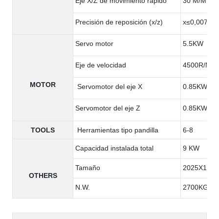
Eje X/Z de movimiento rápido
30 M/MIN
Precisión de reposición (x/z)
x≤0,007m
Servo motor
5.5KW
Eje de velocidad
4500R/MIN
MOTOR
Servomotor del eje X
0.85KW
Servomotor del eje Z
0.85KW
TOOLS
Herramientas tipo pandilla
6-8
Capacidad instalada total
9 KW
Tamaño
2025X1385
OTHERS
N.W.
2700KG