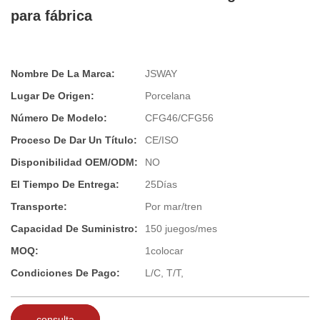
para fábrica
Nombre De La Marca:
JSWAY
Lugar De Origen:
Porcelana
Número De Modelo:
CFG46/CFG56
Proceso De Dar Un Título:
CE/ISO
Disponibilidad OEM/ODM:
NO
El Tiempo De Entrega:
25Días
Transporte:
Por mar/tren
Capacidad De Suministro:
150 juegos/mes
MOQ:
1colocar
Condiciones De Pago:
L/C, T/T,
consulta