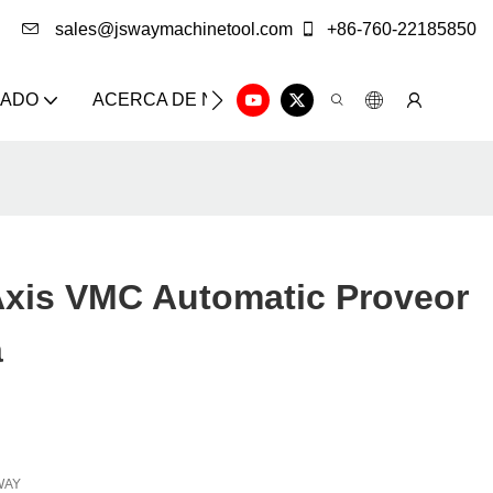
sales@jswaymachinetool.com
+86-760-22185850
ZADO
ACERCA DE NOSOTROS
SOLUCIÓN
CE
 Axis VMC Automatic Proveor
a
WAY