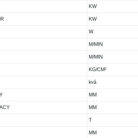
KW
OR
KW
R
W
M/MIN
M/MIN
KG/CM²
kvá
Y
MM
RACY
MM
T
MM