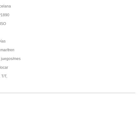
celana
P1890
ISO
ías
 mar/tren
 juegos/mes
locar
 T/T,