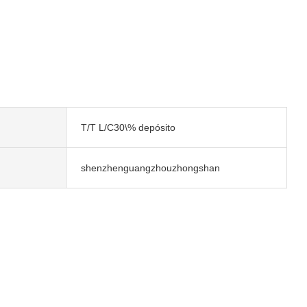
T/T L/C30\% depósito
shenzhenguangzhouzhongshan