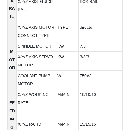
E
X/Y/Z AXIS GUIDE
BOX RAIL
RA
RAIL
IL
X/Y/Z AXIS MOTOR
TYPE
directo
CONNECT TYPE
SPINDLE MOTOR
KW
7.5
M
X/Y/Z AXIS SERVO
KW
3/3/3
OT
MOTOR
OR
COOLANT PUMP
W
750W
MOTOR
X/Y/Z WORKING
M/MIN
10/10/10
FE
RATE
ED
IN
X/Y/Z RAPID
M/MIN
15/15/15
G