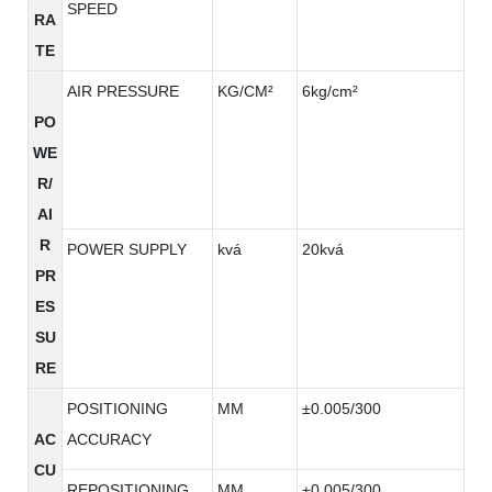
SPEED
RA
TE
AIR PRESSURE
KG/CM²
6kg/cm²
PO
WE
R/
AI
R
POWER SUPPLY
kvá
20kvá
PR
ES
SU
RE
POSITIONING
MM
±0.005/300
AC
ACCURACY
CU
REPOSITIONING
MM
±0.005/300