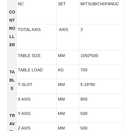
NC
SET
MITSUBICHI/FANUC
CO
NT
RO
TOTAL AXIS
AXIS
3
LL
ER
TABLE SIZE
MM
1050*500
TABLE LOAD
KG
700
TA
BL
T-SLOT
MM
5-18*90
E
X AXIS
MM
800
Y AXIS
MM
500
TR
AV
Z AXIS
MM
500